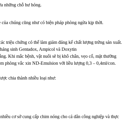
 sửa những chỗ hư hỏng.
ỏe của chúng cũng như có biện pháp phòng ngừa kịp thời.
ác triệu chứng có thể làm giảm đáng kể chất lượng trứng sản xuất.
 kháng sinh Gentadox, Ampicol và Doxytin
ắng. Khi mắc bệnh, vật nuôi sẽ bị khô chân, vẹo cổ, mặt thường
iêm phòng vắc xin ND-Emulsion với liều lượng 0,3 – 0,4ml/con.
ược chia thành nhiều loại như:
 nhiều cơ sở cung cấp chim nóng cho cả dân công nghiệp và thực