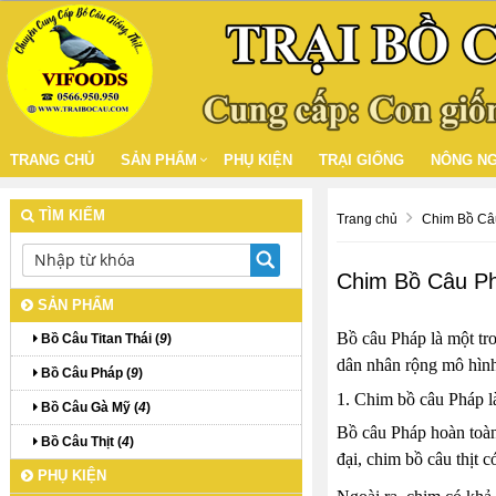
TRANG CHỦ
SẢN PHẨM
PHỤ KIỆN
TRẠI GIỐNG
NÔNG NG
TÌM KIẾM
Trang chủ
Chim Bồ Câu
Chim Bồ Câu Ph
SẢN PHẨM
Bồ câu Pháp là một tro
Bồ Câu Titan Thái (
9
)
dân nhân rộng mô hình
Bồ Câu Pháp (
9
)
1. Chim bồ câu Pháp l
Bồ Câu Gà Mỹ (
4
)
Bồ câu Pháp hoàn toàn 
Bồ Câu Thịt (
4
)
đại, chim bồ câu thịt c
PHỤ KIỆN