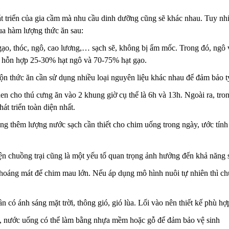
át triển của gia cầm mà nhu cầu dinh dưỡng cũng sẽ khác nhau. Tuy nhi
ua hàm lượng thức ăn sau:
ạo, thóc, ngô, cao lương,… sạch sẽ, không bị ẩm mốc. Trong đó, ngô 
là hỗn hợp 25-30% hạt ngô và 70-75% hạt gạo.
rộn thức ăn cần sử dụng nhiều loại nguyên liệu khác nhau để đảm bảo t
en cho thú cưng ăn vào 2 khung giờ cụ thể là 6h và 13h. Ngoài ra, tr
át triển toàn diện nhất.
ng thêm lượng nước sạch cần thiết cho chim uống trong ngày, ước tính
ện chuồng trại cũng là một yếu tố quan trọng ảnh hưởng đến khả năng 
hoáng mát để chim mau lớn. Nếu áp dụng mô hình nuôi tự nhiên thì chuồ
 có ánh sáng mặt trời, thông gió, gió lùa. Lối vào nên thiết kế phù h
, nước uống có thể làm bằng nhựa mềm hoặc gỗ để đảm bảo vệ sinh