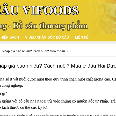
HIỆP SẠCH
VIDEO CHĂM SÓC BỒ CÂU
LIÊN HỆ
 Pháp giá bao nhiêu? Cách nuôi? Mua ở đâu
áp giá bao nhiêu? Cách nuôi? Mua ở đâu Hải Dư
ng số ít vật nuôi được nuôi theo quy trình chăn nuôi chất lượng cao. 
 công nghiệp.
à gì?
giống với bồ câu nhà ngoại trừ việc chúng có nguồn gốc từ Pháp. Trải
ó kích thước cơ thể cực kỳ lớn.