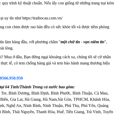
c quy trình kỹ thuật chuẩn. Nếu lấy con giống từ những trang trại kém
i uy tín như https://traibocau.com.vn/
g con chim được rao bán đều có sức khỏe tốt và được tiêm phòng
tín làm hàng đầu, với phương châm "
một chữ tín - vạn niềm tin
",
ài lòng.
? Mua ở đâu, Bạn đừng ngại khoảng cách xa, chúng tôi sẽ cử nhân
nh thực tế, có tem chống hàng giả và tem bảo hành mang thương hiệu
0566.950.950
ại 64 Tỉnh/Thành Trong cả nước bao gồm:
 Tre, Bình Dương, Bình Định, Bình Phước, Bình Thuận, Cà Mau,
 Biên, Gia Lai, Hà Giang, Hà Nam,Sài Gòn, TPHCM, Khánh Hòa,
nh, Nghệ An, Ninh Bình, Ninh Thuận, Phú Thọ, Phú Yên, Quảng
 Bình, Thái Nguyên, Thanh Hóa, Huế, Tiền Giang, Trà Vinh, Tuyên