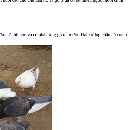
n nuôi cao cho chủ đầu tư. Thực tế đã có rất nhiều người nuôi chim
on đực sẽ thô hơn và có phản ứng gù rất mượt. Hai xương chậu của nam