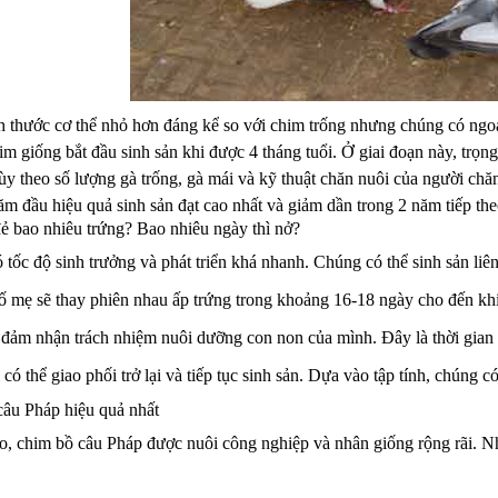
h thước cơ thể nhỏ hơn đáng kể so với chim trống nhưng chúng có ngo
im giống bắt đầu sinh sản khi được 4 tháng tuổi. Ở giai đoạn này, trọ
ùy theo số lượng gà trống, gà mái và kỹ thuật chăn nuôi của người chă
m đầu hiệu quả sinh sản đạt cao nhất và giảm dần trong 2 năm tiếp the
ẻ bao nhiêu trứng? Bao nhiêu ngày thì nở?
 tốc độ sinh trưởng và phát triển khá nhanh. Chúng có thể sinh sản liê
 mẹ sẽ thay phiên nhau ấp trứng trong khoảng 16-18 ngày cho đến khi
đảm nhận trách nhiệm nuôi dưỡng con non của mình. Đây là thời gian c
có thể giao phối trở lại và tiếp tục sinh sản. Dựa vào tập tính, chúng c
câu Pháp hiệu quả nhất
cao, chim bồ câu Pháp được nuôi công nghiệp và nhân giống rộng rãi. N