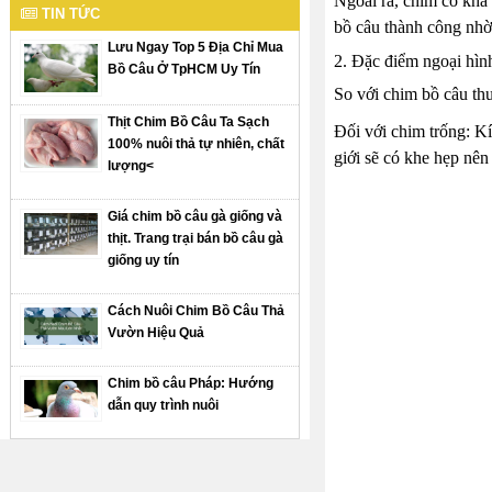
Ngoài ra, chim có khả 
TIN TỨC
bồ câu thành công nhờ
Lưu Ngay Top 5 Địa Chỉ Mua
2. Đặc điểm ngoại hìn
Bồ Câu Ở TpHCM Uy Tín
So với chim bồ câu thu
Thịt Chim Bồ Câu Ta Sạch
Đối với chim trống: Kí
100% nuôi thả tự nhiên, chất
giới sẽ có khe hẹp nê
lượng<
Giá chim bồ câu gà giống và
thịt. Trang trại bán bồ câu gà
giống uy tín
Cách Nuôi Chim Bồ Câu Thả
Vườn Hiệu Quả
Chim bồ câu Pháp: Hướng
dẫn quy trình nuôi