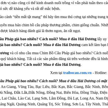
đơn vị nào cũng có thể kinh doanh nuôi trồng vì vẫn phải tuân theo cá
có sức đề kháng yếu và rất dễ mắc bệnh.
 cảnh “tiền mất tật mang” thì hãy tìm mua thú cưng tại những trang trạ
huyên mua bán chim bồ câu pháp thương phẩm, chim giống chuẩn. Nhữn
t được khách hàng đánh giá là thơm ngon, ăn rất ngọt.
u Pháp giá bao nhiêu? Cách nuôi? Mua ở đâu Hải Dương
lấy uy 
iá bao nhiêu? Cách nuôi? Mua ở đâu Hải Dương
cam kết làm bạn h
Dương
và có nhu cầu mua Chim Bồ Câu Pháp giá bao nhiêu? Cách nuôi
ho quý khách hàng. Tất cả các sản phẩm đăng tải trên website đều là hì
iá bao nhiêu? Cách nuôi? Mua ở đâu Hải Dương
.
Xem tại
traibocau.com.vn
-
Hotline:
u Pháp giá bao nhiêu? Cách nuôi? Mua ở đâu Hải Dương có mặt t
 An Giang, Vũng Tàu, Bạc Liêu, Bắc Kạn, Bắc Giang, Bắc Ninh, Bến
Đà Nẵng, Đắk Lắk,Đắk Nông, Đồng Nai, Biên Hòa, Đồng Tháp, Điện
 Lai Châu, Lào Cai, Lạng Sơn, Lâm Đồng, Đà Lạt, Long An, Nam Đị
ng Ngãi, Quảng Ninh, Quảng Trị, Sóc Trăng, Sơn La, Tây Ninh, Thái