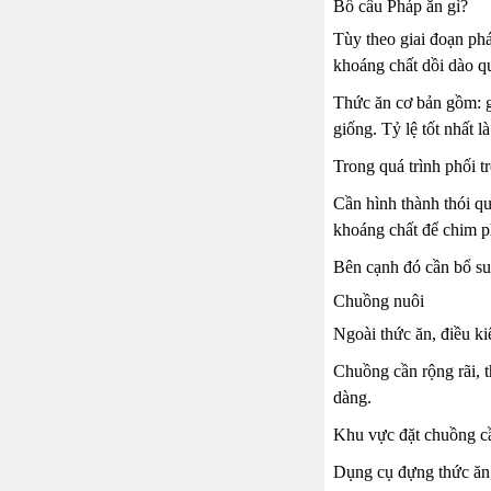
Bồ câu Pháp ăn gì?
Tùy theo giai đoạn ph
khoáng chất dồi dào q
Thức ăn cơ bản gồm: g
giống. Tỷ lệ tốt nhất 
Trong quá trình phối t
Cần hình thành thói qu
khoáng chất để chim ph
Bên cạnh đó cần bổ su
Chuồng nuôi
Ngoài thức ăn, điều ki
Chuồng cần rộng rãi, t
dàng.
Khu vực đặt chuồng cần
Dụng cụ đựng thức ăn