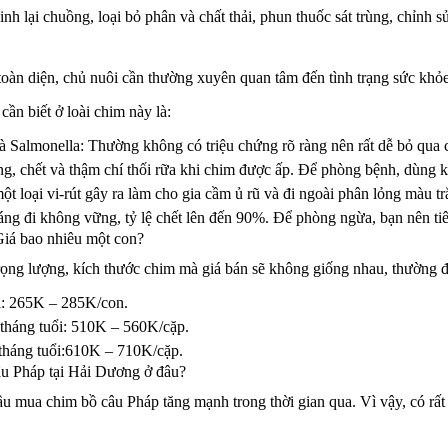
inh lại chuồng, loại bỏ phân và chất thải, phun thuốc sát trùng, chỉnh
 toàn diện, chủ nuôi cần thường xuyên quan tâm đến tình trạng sức kh
cần biết ở loài chim này là:
 Salmonella: Thường không có triệu chứng rõ ràng nên rất dễ bỏ qua c
ung, chết và thậm chí thối rữa khi chim được ấp. Để phòng bệnh, dùng
 loại vi-rút gây ra làm cho gia cầm ủ rũ và đi ngoài phân lỏng màu tr
dáng đi không vững, tỷ lệ chết lên đến 90%. Để phòng ngừa, bạn nên t
iá bao nhiêu một con?
rọng lượng, kích thước chim mà giá bán sẽ không giống nhau, thường đ
ổi: 265K – 285K/con.
 tháng tuổi: 510K – 560K/cặp.
 tháng tuổi:610K – 710K/cặp.
âu Pháp tại Hải Dương ở đâu?
u mua chim bồ câu Pháp tăng mạnh trong thời gian qua. Vì vậy, có rất