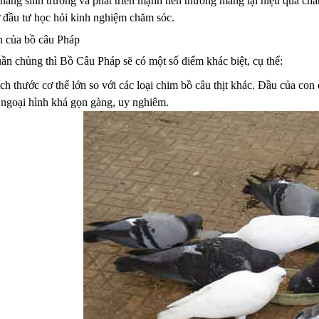
năng sinh trưởng và phát triển mạnh nên thường mang lại hiệu quả chă
 đầu tư học hỏi kinh nghiệm chăm sóc.
h của bồ câu Pháp
ần chủng thì Bồ Câu Pháp sẽ có một số điểm khác biệt, cụ thể:
ch thước cơ thể lớn so với các loại chim bồ câu thịt khác. Đầu của c
n ngoại hình khá gọn gàng, uy nghiêm.