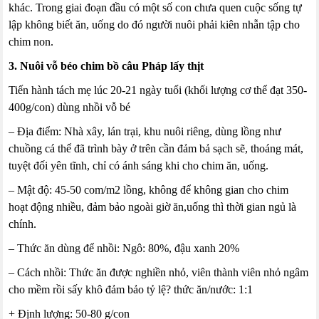
khác. Trong giai đoạn đầu có một số con chưa quen cuộc sống tự
lập không biết ăn, uống do đó người nuôi phải kiên nhẫn tập cho
chim non.
3. Nuôi vỗ béo chim bồ câu Pháp lấy thịt
Tiến hành tách mẹ lúc 20-21 ngày tuổi (khối lượng cơ thể đạt 350-
400g/con) dùng nhồi vỗ bé
– Địa điểm: Nhà xây, lán trại, khu nuôi riêng, dùng lồng như
chuồng cá thể đã trình bày ở trên cần đảm bả sạch sẽ, thoáng mát,
tuyệt đối yên tĩnh, chỉ có ánh sáng khi cho chim ăn, uống.
– Mật độ: 45-50 com/m2 lồng, không để không gian cho chim
hoạt động nhiều, đảm bảo ngoài giờ ăn,uống thì thời gian ngủ là
chính.
– Thức ăn dùng để nhồi: Ngô: 80%, đậu xanh 20%
– Cách nhồi: Thức ăn được nghiền nhỏ, viên thành viên nhỏ ngâm
cho mềm rồi sấy khô đảm bảo tỷ lệ? thức ăn/nước: 1:1
+ Định lượng: 50-80 g/con