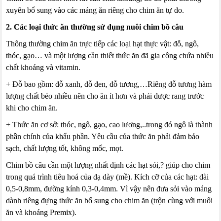
xuyên bổ sung vào các máng ăn riêng cho chim ăn tự do.
2. Các loại thức ăn thường sử dụng nuôi chim bồ câu
Thông thường chim ăn trực tiếp các loại hạt thực vật: đỗ, ngô,
thóc, gạo… và một lượng cần thiết thức ăn đã gia công chứa nhiều
chất khoáng và vitamin.
+ Đỗ bao gồm: đỗ xanh, đỗ đen, đỗ tương,…Riêng đỗ tương hàm
lượng chất béo nhiều nên cho ăn ít hơn và phải được rang trước
khi cho chim ăn.
+ Thức ăn cơ sở: thóc, ngô, gạo, cao lương,..trong đó ngô là thành
phần chính của khẩu phần. Yêu cầu của thức ăn phải đảm bảo
sạch, chất lượng tốt, không mốc, mọt.
Chim bồ câu cần một lượng nhất định các hạt sỏi,? giúp cho chim
trong quá trình tiêu hoá của dạ dày (mề). Kích cỡ của các hạt: dài
0,5-0,8mm, đường kính 0,3-0,4mm. Vì vậy nên đưa sỏi vào máng
dành riêng đựng thức ăn bổ sung cho chim ăn (trộn cùng với muối
ăn và khoáng Premix).