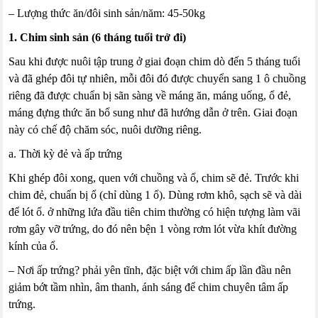
– Lượng thức ăn/đôi sinh sản/năm: 45-50kg
1. Chim sinh sản (6 tháng tuổi trở đi)
Sau khi được nuôi tập trung ở giai đoạn chim dò đến 5 tháng tuổi
và đã ghép đôi tự nhiên, mỗi đôi đó được chuyển sang 1 ô chuồng
riêng đã được chuẩn bị sãn sàng về máng ăn, máng uống, ổ đẻ,
máng đựng thức ăn bổ sung như đã hướng dẫn ở trên. Giai đoạn
này có chế độ chăm sóc, nuôi dưỡng riêng.
a. Thời kỳ đẻ và ấp trứng
Khi ghép đôi xong, quen với chuồng và ổ, chim sẽ đẻ. Trước khi
chim đẻ, chuẩn bị ổ (chỉ dùng 1 ổ). Dùng rơm khô, sạch sẽ và dài
để lót ổ. ở những lứa đầu tiên chim thường có hiện tượng làm vãi
rơm gây vỡ trứng, do đó nên bện 1 vòng rơm lót vừa khít đường
kính của ổ.
– Nơi ấp trứng? phải yên tĩnh, đặc biệt với chim ấp lần đầu nên
giảm bớt tầm nhìn, âm thanh, ánh sáng để chim chuyên tâm ấp
trứng.