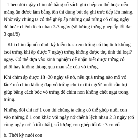
– Theo dõi ngày chim đẻ bằng sổ sách ghi chép cụ thể hoặc nếu
máng ăn được làm bằng tôn thì dùng bút dạ ghi trực tiếp lên máng.
Nhờ vậy chúng ta có thể ghép ấp những quả trứng có cùng ngày
đẻ hoặc chênh lệch nhau 2-3 ngày (số lượng trứng ghép ấp tối đa:
3 quả/ổ)
– Khi chim ấp nên định kỳ kiểm tra: xem trứng có thụ tinh không
(soi trứng khi ấp được 7 ngày) trứng không được thụ tinh thì loại?
ngay. Có thể dựa vào kinh nghiệm để nhận biết được trứng có
phôi hay không thông qua màu sắc của vỏ trứng.
Khi chim ấp được 18 -20 ngày sẽ nở, nếu quả trứng nào mổ vỏ
lâu? mà chim không đạp vỏ trứng chui ra thì người nuôi cần trợ
giúp bằng cách bóc vỏ trứng để chim non không chết ngạt trong
trứng.
Những đôi chỉ nở 1 con thì chúng ta cũng có thể ghép nuôi con
vào những ổ 1 con khác với ngày nở chênh lệch nhau 2-3 ngày (có
cùng ngày nở là tốt nhất), số lượng con ghép tối đa: 3 con/ổ
b. Thời kỳ nuôi con