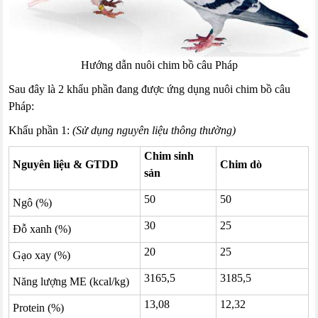
Hướng dẫn nuôi chim bồ câu Pháp
Sau đây là 2 khẩu phần đang được ứng dụng nuôi chim bồ câu
Pháp:
Khẩu phần 1:
(Sử dụng nguyên liệu thông thường)
Chim sinh
Nguyên liệu & GTDD
Chim dò
sản
50
50
Ngô (%)
30
25
Đỗ xanh (%)
20
25
Gạo xay (%)
3165,5
3185,5
Năng lượng ME (kcal/kg)
13,08
12,32
Protein (%)