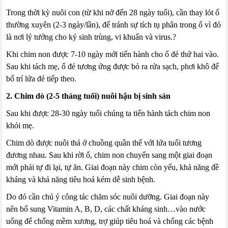
Trong thời kỳ nuôi con (từ khi nở đến 28 ngày tuổi), cần thay lót ổ
thường xuyên (2-3 ngày/lần), để tránh sự tích tụ phân trong ổ vì đó
là nơi lý tưởng cho ký sinh trùng, vi khuẩn và virus.?
Khi chim non được 7-10 ngày mới tiến hành cho ổ đẻ thứ hai vào.
Sau khi tách mẹ, ổ đẻ tương ứng được bỏ ra rửa sạch, phơi khô để
bố trí lứa đẻ tiếp theo.
2. Chim dò (2-5 tháng tuổi) nuôi hậu bị sinh sản
Sau khi được 28-30 ngày tuổi chúng ta tiến hành tách chim non
khỏi mẹ.
Chim dò được nuôi thả ở chuồng quần thể với lứa tuổi tương
đương nhau. Sau khi rời ổ, chim non chuyển sang một giai đoạn
mới phải tự đi lại, tự ăn. Giai đoạn này chim còn yếu, khả năng đề
kháng và khả năng tiêu hoá kém dễ sinh bệnh.
Do đó cần chú ý công tác chăm sóc nuôi dưỡng. Giai đoạn này
nên bổ sung Vitamin A, B, D, các chất kháng sinh…vào nước
uống để chống mềm xương, trợ giúp tiêu hoá và chống các bệnh