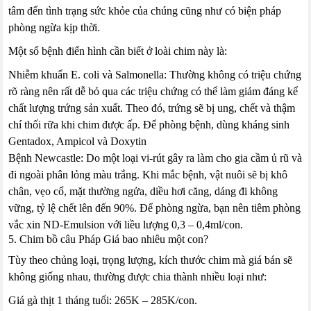
tâm đến tình trạng sức khỏe của chúng cũng như có biện pháp
phòng ngừa kịp thời.
Một số bệnh điển hình cần biết ở loài chim này là:
Nhiễm khuẩn E. coli và Salmonella: Thường không có triệu chứng
rõ ràng nên rất dễ bỏ qua các triệu chứng có thể làm giảm đáng kể
chất lượng trứng sản xuất. Theo đó, trứng sẽ bị ung, chết và thậm
chí thối rữa khi chim được ấp. Để phòng bệnh, dùng kháng sinh
Gentadox, Ampicol và Doxytin
Bệnh Newcastle: Do một loại vi-rút gây ra làm cho gia cầm ủ rũ và
đi ngoài phân lỏng màu trắng. Khi mắc bệnh, vật nuôi sẽ bị khô
chân, vẹo cổ, mặt thường ngửa, diều hơi căng, dáng đi không
vững, tỷ lệ chết lên đến 90%. Để phòng ngừa, bạn nên tiêm phòng
vắc xin ND-Emulsion với liều lượng 0,3 – 0,4ml/con.
5. Chim bồ câu Pháp Giá bao nhiêu một con?
Tùy theo chủng loại, trọng lượng, kích thước chim mà giá bán sẽ
không giống nhau, thường được chia thành nhiều loại như:
Giá gà thịt 1 tháng tuổi: 265K – 285K/con.