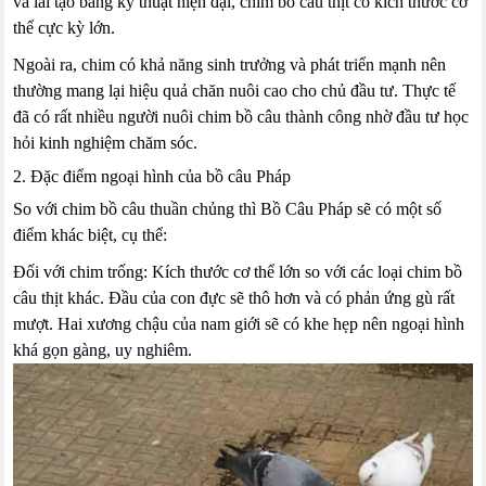
và lai tạo bằng kỹ thuật hiện đại, chim bồ câu thịt có kích thước cơ
thể cực kỳ lớn.
Ngoài ra, chim có khả năng sinh trưởng và phát triển mạnh nên
thường mang lại hiệu quả chăn nuôi cao cho chủ đầu tư. Thực tế
đã có rất nhiều người nuôi chim bồ câu thành công nhờ đầu tư học
hỏi kinh nghiệm chăm sóc.
2. Đặc điểm ngoại hình của bồ câu Pháp
So với chim bồ câu thuần chủng thì Bồ Câu Pháp sẽ có một số
điểm khác biệt, cụ thể:
Đối với chim trống: Kích thước cơ thể lớn so với các loại chim bồ
câu thịt khác. Đầu của con đực sẽ thô hơn và có phản ứng gù rất
mượt. Hai xương chậu của nam giới sẽ có khe hẹp nên ngoại hình
khá gọn gàng, uy nghiêm.