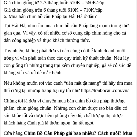
Giá chim giống từ 2-3 tháng tuổi: 510K – 560K/cặp.
Giá chim giống trên 6 tháng tuổi:610K – 710K/cặp.
6. Mua bán chim bồ câu Pháp tại Hải Hà ở đâu?
Tại Hải Hà, nhu cầu mua chim bồ câu Pháp tăng mạnh trong thời
gian qua. Vì vậy, có rất nhiều cơ sở cung cấp chim nóng cho cả
dân công nghiệp và thực khách thưởng thức.
Tuy nhiên, không phải đơn vị nào cũng có thể kinh doanh nuôi
trồng vì vẫn phải tuân theo các quy trình kỹ thuật chuẩn. Nếu lấy
con giống từ những trang trại kém chuyên nghiệp, gà sẽ có sức đề
kháng yếu và rất dễ mắc bệnh.
Nếu không muốn rơi vào cảnh “tiền mất tật mang” thì hãy tìm mua
thú cưng tại những trang trại uy tín như https://traibocau.com.vn/
Chúng tôi là đơn vị chuyên mua bán chim bồ câu pháp thương
phẩm, chim giống chuẩn. Những con chim được rao bán đều có
sức khỏe tốt và được tiêm phòng đầy đủ, chất lượng thịt được
khách hàng đánh giá là thơm ngon, ăn rất ngọt.
Cửa hàng
Chim Bồ Câu Pháp giá bao nhiêu? Cách nuôi? Mua