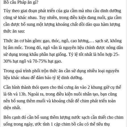
Bồ câu Pháp ăn gì?
Tùy theo giai đoạn phát triển của gia cầm mà nhu cầu dinh dưỡng
cũng sẽ khác nhau. Tuy nhiên, trong điều kiện đang nuôi, gia cầm
cần được bổ sung một lượng khoáng chất dồi dào qua hàm lượng
thức ăn sau:
Thức ăn cơ bản gồm: gạo, thóc, ngô, cao lương,… sạch sẽ, không
bị ẩm mốc. Trong đó, ngô vẫn là nguyên liệu chính được nông dân
sử dụng trong khẩu phần hạt giống. Tỷ lệ tốt nhất là hỗn hợp 25-
30% hạt ngô và 70-75% hạt gạo.
Trong quá trình phối trộn thức ăn cần sử dụng nhiều loại nguyên
liệu khác nhau để đảm bảo tỷ lệ dinh dưỡng.
Cần hình thành thói quen cho thú cưng ăn vào 2 khung giờ cụ thể
là 6h và 13h. Ngoài ra, trong điều kiện nuôi nhân tạo, bạn cũng
nên bổ sung thêm muối và khoáng chất để chim phát triển toàn
diện nhất.
Bên cạnh đó cần bổ sung thêm lượng nước sạch cần thiết cho chim
uống trong ngày, ước tính 1 cặp chim bồ câu có thể tiêu thụ