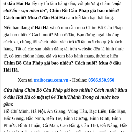
ở đâu Hải Hà
lấy uy tín làm hàng đầu, với phương châm "
một
chữ tín - vạn niềm tin
",
Chim Bồ Câu Pháp giá bao nhiêu?
Cách nuôi? Mua ở đâu Hải Hà
cam kết làm bạn hài lòng.
Nếu bạn đang ở
Hải Hà
và có nhu cầu mua Chim Bồ Câu Pháp
giá bao nhiêu? Cách nuôi? Mua ở đâu, Bạn đừng ngại khoảng
cách xa, chúng tôi sẽ cử nhân viên trở tới tận nơi cho quý khách
hàng. Tất cả các sản phẩm đăng tải trên website đều là hình thực
tế, có tem chống hàng giả và tem bảo hành mang thương hiệu
Chim Bồ Câu Pháp giá bao nhiêu? Cách nuôi? Mua ở đâu
Hải Hà
.
Xem tại
traibocau.com.vn
-
Hotline:
0566.950.950
Cửa hàng Chim Bồ Câu Pháp giá bao nhiêu? Cách nuôi? Mua
ở đâu Hải Hà có mặt tại 64 Tỉnh/Thành Trong cả nước bao
gồm:
Hồ Chí Minh, Hà Nội, An Giang, Vũng Tàu, Bạc Liêu, Bắc Kạn,
Bắc Giang, Bắc Ninh, Bến Tre, Bình Dương, Bình Định, Bình
Phước, Bình Thuận, Cà Mau, Cao Bằng, Cần Thơ, Đà Nẵng, Đắk