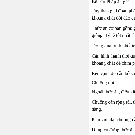
Bồ câu Pháp ăn gì?
Tùy theo giai đoạn ph
khoáng chất dồi dào q
Thức ăn cơ bản gồm: g
giống. Tỷ lệ tốt nhất 
Trong quá trình phối t
Cần hình thành thói qu
khoáng chất để chim ph
Bên cạnh đó cần bổ su
Chuồng nuôi
Ngoài thức ăn, điều ki
Chuồng cần rộng rãi, t
dàng.
Khu vực đặt chuồng cần
Dụng cụ đựng thức ăn