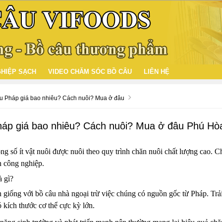
HIỆP SẠCH
VIDEO CHĂM SÓC BỒ CÂU
LIÊN HỆ
 Pháp giá bao nhiêu? Cách nuôi? Mua ở đâu
áp giá bao nhiêu? Cách nuôi? Mua ở đâu Phú Hò
ng số ít vật nuôi được nuôi theo quy trình chăn nuôi chất lượng cao. 
 công nghiệp.
à gì?
giống với bồ câu nhà ngoại trừ việc chúng có nguồn gốc từ Pháp. Trải
ó kích thước cơ thể cực kỳ lớn.