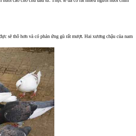
n nuôi cao cho chủ đầu tư. Thực tế đã có rất nhiều người nuôi chim
on đực sẽ thô hơn và có phản ứng gù rất mượt. Hai xương chậu của nam