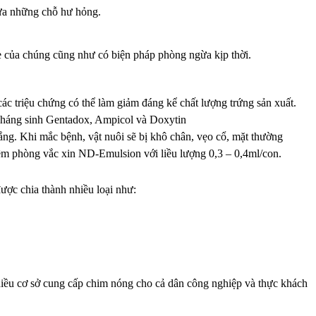
 sửa những chỗ hư hỏng.
ỏe của chúng cũng như có biện pháp phòng ngừa kịp thời.
ác triệu chứng có thể làm giảm đáng kể chất lượng trứng sản xuất.
 kháng sinh Gentadox, Ampicol và Doxytin
ắng. Khi mắc bệnh, vật nuôi sẽ bị khô chân, vẹo cổ, mặt thường
iêm phòng vắc xin ND-Emulsion với liều lượng 0,3 – 0,4ml/con.
ược chia thành nhiều loại như:
hiều cơ sở cung cấp chim nóng cho cả dân công nghiệp và thực khách