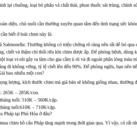
inh lại chuồng, loại bỏ phân và chất thải, phun thuốc sát trùng, chỉnh
 toàn diện, chủ nuôi cần thường xuyên quan tâm đến tình trạng sức kh
cần biết ở loài chim này là:
 Salmonella: Thường không có triệu chứng rõ ràng nên rất dễ bỏ qua c
ung, chết và thậm chí thối rữa khi chim được ấp. Để phòng bệnh, dùng
 loại vi-rút gây ra làm cho gia cầm ủ rũ và đi ngoài phân lỏng màu tr
dáng đi không vững, tỷ lệ chết lên đến 90%. Để phòng ngừa, bạn nên t
iá bao nhiêu một con?
rọng lượng, kích thước chim mà giá bán sẽ không giống nhau, thường đ
ổi: 265K – 285K/con.
 tháng tuổi: 510K – 560K/cặp.
 tháng tuổi:610K – 710K/cặp.
u Pháp tại Phú Hòa ở đâu?
mua chim bồ câu Pháp tăng mạnh trong thời gian qua. Vì vậy, có rất n