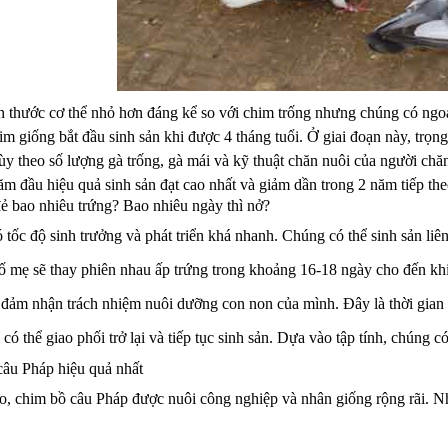
h thước cơ thể nhỏ hơn đáng kể so với chim trống nhưng chúng có ngo
im giống bắt đầu sinh sản khi được 4 tháng tuổi. Ở giai đoạn này, trọ
ùy theo số lượng gà trống, gà mái và kỹ thuật chăn nuôi của người chă
m đầu hiệu quả sinh sản đạt cao nhất và giảm dần trong 2 năm tiếp the
ẻ bao nhiêu trứng? Bao nhiêu ngày thì nở?
 tốc độ sinh trưởng và phát triển khá nhanh. Chúng có thể sinh sản liê
 mẹ sẽ thay phiên nhau ấp trứng trong khoảng 16-18 ngày cho đến khi
đảm nhận trách nhiệm nuôi dưỡng con non của mình. Đây là thời gian c
có thể giao phối trở lại và tiếp tục sinh sản. Dựa vào tập tính, chúng c
câu Pháp hiệu quả nhất
cao, chim bồ câu Pháp được nuôi công nghiệp và nhân giống rộng rãi. N