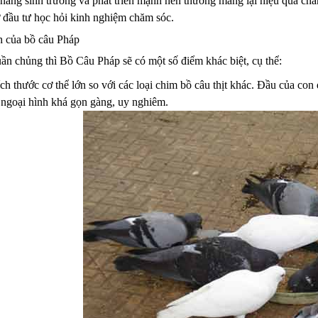
năng sinh trưởng và phát triển mạnh nên thường mang lại hiệu quả chă
 đầu tư học hỏi kinh nghiệm chăm sóc.
h của bồ câu Pháp
ần chủng thì Bồ Câu Pháp sẽ có một số điểm khác biệt, cụ thể:
ch thước cơ thể lớn so với các loại chim bồ câu thịt khác. Đầu của c
n ngoại hình khá gọn gàng, uy nghiêm.