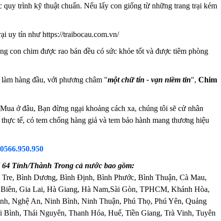
c quy trình kỹ thuật chuẩn. Nếu lấy con giống từ những trang trại kém
i uy tín như https://traibocau.com.vn/
g con chim được rao bán đều có sức khỏe tốt và được tiêm phòng
n làm hàng đầu, với phương châm "
một chữ tín - vạn niềm tin
",
Chim
ua ở đâu, Bạn đừng ngại khoảng cách xa, chúng tôi sẽ cử nhân
nh thực tế, có tem chống hàng giả và tem bảo hành mang thương hiệu
0566.950.950
 64 Tỉnh/Thành Trong cả nước bao gồm:
 Tre, Bình Dương, Bình Định, Bình Phước, Bình Thuận, Cà Mau,
 Biên, Gia Lai, Hà Giang, Hà Nam,Sài Gòn, TPHCM, Khánh Hòa,
nh, Nghệ An, Ninh Bình, Ninh Thuận, Phú Thọ, Phú Yên, Quảng
 Bình, Thái Nguyên, Thanh Hóa, Huế, Tiền Giang, Trà Vinh, Tuyên