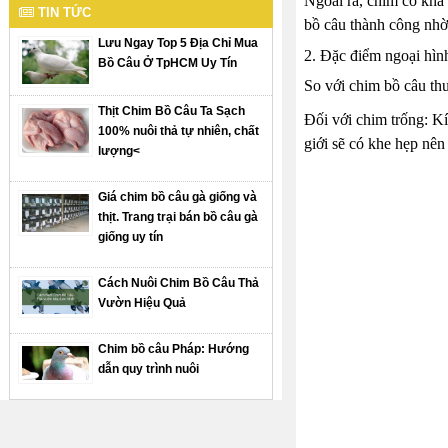
Ngoài ra, chim có khả 
TIN TỨC
bồ câu thành công nhờ
Lưu Ngay Top 5 Địa Chỉ Mua
2. Đặc điểm ngoại hìn
Bồ Câu Ở TpHCM Uy Tín
So với chim bồ câu thu
Thịt Chim Bồ Câu Ta Sạch
Đối với chim trống: Kí
100% nuôi thả tự nhiên, chất
giới sẽ có khe hẹp nê
lượng<
Giá chim bồ câu gà giống và
thịt. Trang trại bán bồ câu gà
giống uy tín
Cách Nuôi Chim Bồ Câu Thả
Vườn Hiệu Quả
Chim bồ câu Pháp: Hướng
dẫn quy trình nuôi