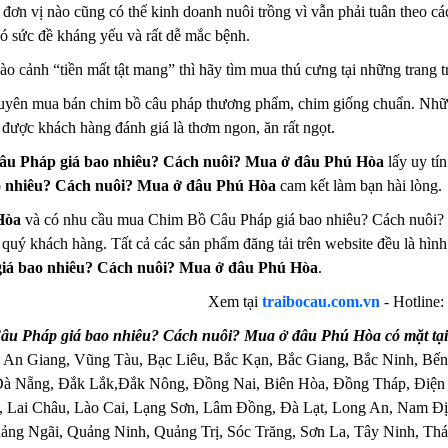
đơn vị nào cũng có thể kinh doanh nuôi trồng vì vẫn phải tuân theo cá
có sức đề kháng yếu và rất dễ mắc bệnh.
 cảnh “tiền mất tật mang” thì hãy tìm mua thú cưng tại những trang trạ
huyên mua bán chim bồ câu pháp thương phẩm, chim giống chuẩn. Nhữn
t được khách hàng đánh giá là thơm ngon, ăn rất ngọt.
u Pháp giá bao nhiêu? Cách nuôi? Mua ở đâu Phú Hòa
lấy uy tí
o nhiêu? Cách nuôi? Mua ở đâu Phú Hòa
cam kết làm bạn hài lòng.
Hòa
và có nhu cầu mua Chim Bồ Câu Pháp giá bao nhiêu? Cách nuôi? M
ho quý khách hàng. Tất cả các sản phẩm đăng tải trên website đều là hì
iá bao nhiêu? Cách nuôi? Mua ở đâu Phú Hòa
.
Xem tại
traibocau.com.vn
-
Hotline:
u Pháp giá bao nhiêu? Cách nuôi? Mua ở đâu Phú Hòa có mặt tại
 An Giang, Vũng Tàu, Bạc Liêu, Bắc Kạn, Bắc Giang, Bắc Ninh, Bến
Đà Nẵng, Đắk Lắk,Đắk Nông, Đồng Nai, Biên Hòa, Đồng Tháp, Điện
 Lai Châu, Lào Cai, Lạng Sơn, Lâm Đồng, Đà Lạt, Long An, Nam Đị
ng Ngãi, Quảng Ninh, Quảng Trị, Sóc Trăng, Sơn La, Tây Ninh, Thái