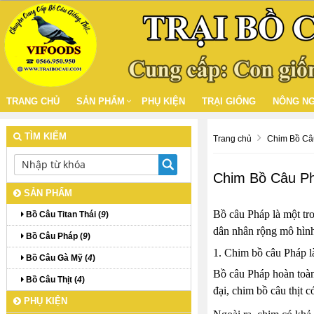
TRANG CHỦ
SẢN PHẨM
PHỤ KIỆN
TRẠI GIỐNG
NÔNG NG
TÌM KIẾM
Trang chủ
Chim Bồ Câu
Chim Bồ Câu Ph
SẢN PHẨM
Bồ câu Pháp là một tro
Bồ Câu Titan Thái (
9
)
dân nhân rộng mô hình
Bồ Câu Pháp (
9
)
1. Chim bồ câu Pháp l
Bồ Câu Gà Mỹ (
4
)
Bồ câu Pháp hoàn toàn 
Bồ Câu Thịt (
4
)
đại, chim bồ câu thịt c
PHỤ KIỆN