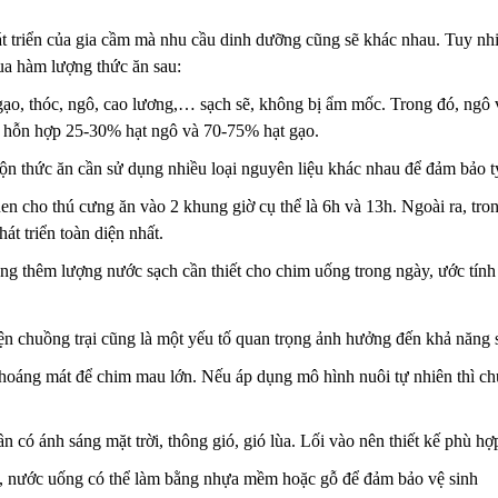
át triển của gia cầm mà nhu cầu dinh dưỡng cũng sẽ khác nhau. Tuy nhi
ua hàm lượng thức ăn sau:
ạo, thóc, ngô, cao lương,… sạch sẽ, không bị ẩm mốc. Trong đó, ngô 
là hỗn hợp 25-30% hạt ngô và 70-75% hạt gạo.
rộn thức ăn cần sử dụng nhiều loại nguyên liệu khác nhau để đảm bảo t
en cho thú cưng ăn vào 2 khung giờ cụ thể là 6h và 13h. Ngoài ra, tr
át triển toàn diện nhất.
ng thêm lượng nước sạch cần thiết cho chim uống trong ngày, ước tính
ện chuồng trại cũng là một yếu tố quan trọng ảnh hưởng đến khả năng 
hoáng mát để chim mau lớn. Nếu áp dụng mô hình nuôi tự nhiên thì chuồ
 có ánh sáng mặt trời, thông gió, gió lùa. Lối vào nên thiết kế phù h
, nước uống có thể làm bằng nhựa mềm hoặc gỗ để đảm bảo vệ sinh