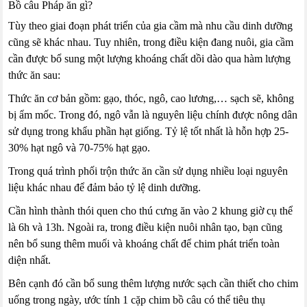
Bồ câu Pháp ăn gì?
Tùy theo giai đoạn phát triển của gia cầm mà nhu cầu dinh dưỡng
cũng sẽ khác nhau. Tuy nhiên, trong điều kiện đang nuôi, gia cầm
cần được bổ sung một lượng khoáng chất dồi dào qua hàm lượng
thức ăn sau:
Thức ăn cơ bản gồm: gạo, thóc, ngô, cao lương,… sạch sẽ, không
bị ẩm mốc. Trong đó, ngô vẫn là nguyên liệu chính được nông dân
sử dụng trong khẩu phần hạt giống. Tỷ lệ tốt nhất là hỗn hợp 25-
30% hạt ngô và 70-75% hạt gạo.
Trong quá trình phối trộn thức ăn cần sử dụng nhiều loại nguyên
liệu khác nhau để đảm bảo tỷ lệ dinh dưỡng.
Cần hình thành thói quen cho thú cưng ăn vào 2 khung giờ cụ thể
là 6h và 13h. Ngoài ra, trong điều kiện nuôi nhân tạo, bạn cũng
nên bổ sung thêm muối và khoáng chất để chim phát triển toàn
diện nhất.
Bên cạnh đó cần bổ sung thêm lượng nước sạch cần thiết cho chim
uống trong ngày, ước tính 1 cặp chim bồ câu có thể tiêu thụ