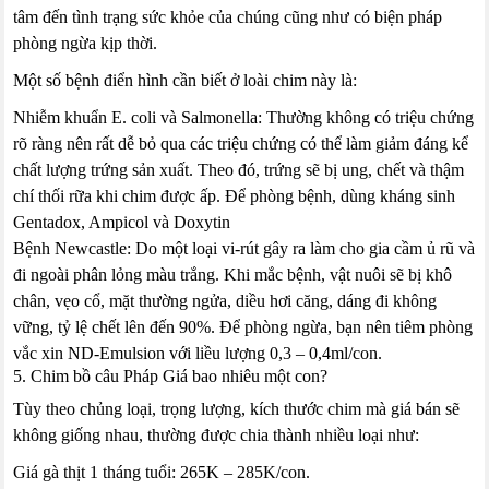
tâm đến tình trạng sức khỏe của chúng cũng như có biện pháp
phòng ngừa kịp thời.
Một số bệnh điển hình cần biết ở loài chim này là:
Nhiễm khuẩn E. coli và Salmonella: Thường không có triệu chứng
rõ ràng nên rất dễ bỏ qua các triệu chứng có thể làm giảm đáng kể
chất lượng trứng sản xuất. Theo đó, trứng sẽ bị ung, chết và thậm
chí thối rữa khi chim được ấp. Để phòng bệnh, dùng kháng sinh
Gentadox, Ampicol và Doxytin
Bệnh Newcastle: Do một loại vi-rút gây ra làm cho gia cầm ủ rũ và
đi ngoài phân lỏng màu trắng. Khi mắc bệnh, vật nuôi sẽ bị khô
chân, vẹo cổ, mặt thường ngửa, diều hơi căng, dáng đi không
vững, tỷ lệ chết lên đến 90%. Để phòng ngừa, bạn nên tiêm phòng
vắc xin ND-Emulsion với liều lượng 0,3 – 0,4ml/con.
5. Chim bồ câu Pháp Giá bao nhiêu một con?
Tùy theo chủng loại, trọng lượng, kích thước chim mà giá bán sẽ
không giống nhau, thường được chia thành nhiều loại như:
Giá gà thịt 1 tháng tuổi: 265K – 285K/con.