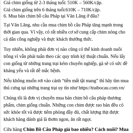
Giá chim giống từ 2-3 tháng tuổi: 510K – 560K/cặp.
Giá chim giống trên 6 tháng tuổi:610K – 710K/cặp.
6. Mua bán chim bồ câu Pháp tại Văn Lãng ở đâu?
Tại Văn Lãng, nhu cầu mua chim bồ câu Pháp tăng mạnh trong
thời gian qua. Vì vậy, có rất nhiều cơ sở cung cấp chim nóng cho
cả dân công nghiệp và thực khách thưởng thức.
Tuy nhiên, không phải đơn vị nào cũng có thể kinh doanh nuôi
trồng vì vẫn phải tuân theo các quy trình kỹ thuật chuẩn. Nếu lấy
con giống từ những trang trại kém chuyên nghiệp, gà sẽ có sức đề
kháng yếu và rất dễ mắc bệnh.
Nếu không muốn rơi vào cảnh “tiền mất tật mang” thì hãy tìm mua
thú cưng tại những trang trại uy tín như https://traibocau.com.vn/
Chúng tôi là đơn vị chuyên mua bán chim bồ câu pháp thương
phẩm, chim giống chuẩn. Những con chim được rao bán đều có
sức khỏe tốt và được tiêm phòng đầy đủ, chất lượng thịt được
khách hàng đánh giá là thơm ngon, ăn rất ngọt.
Cửa hàng
Chim Bồ Câu Pháp giá bao nhiêu? Cách nuôi? Mua