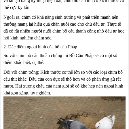
và lai tạo bằng kỹ thuật hiện đại, chim bồ câu thịt có kích thước cơ
thể cực kỳ lớn.
Ngoài ra, chim có khả năng sinh trưởng và phát triển mạnh nên
thường mang lại hiệu quả chăn nuôi cao cho chủ đầu tư. Thực tế
đã có rất nhiều người nuôi chim bồ câu thành công nhờ đầu tư học
hỏi kinh nghiệm chăm sóc.
2. Đặc điểm ngoại hình của bồ câu Pháp
So với chim bồ câu thuần chủng thì Bồ Câu Pháp sẽ có một số
điểm khác biệt, cụ thể:
Đối với chim trống: Kích thước cơ thể lớn so với các loại chim bồ
câu thịt khác. Đầu của con đực sẽ thô hơn và có phản ứng gù rất
mượt. Hai xương chậu của nam giới sẽ có khe hẹp nên ngoại hình
khá gọn gàng, uy nghiêm.