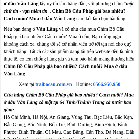
ở đâu Văn Lãng
lấy uy tín làm hàng đầu, với phương châm "
một
chữ tín - vạn niềm tin
",
Chim Bồ Câu Pháp giá bao nhiêu?
Cách nuôi? Mua ở đâu Văn Lãng
cam kết làm bạn hài lòng.
Nếu bạn đang ở
Văn Lãng
và có nhu cầu mua Chim Bồ Câu
Pháp giá bao nhiêu? Cách nuôi? Mua ở đâu, Bạn đừng ngại
khoảng cách xa, chúng tôi sẽ cử nhân viên trở tới tận nơi cho quý
khách hàng. Tất cả các sản phẩm đăng tải trên website đều là hình
thực tế, có tem chống hàng giả và tem bảo hành mang thương hiệu
Chim Bồ Câu Pháp giá bao nhiêu? Cách nuôi? Mua ở đâu
Văn Lãng
.
Xem tại
traibocau.com.vn
-
Hotline:
0566.950.950
Cửa hàng Chim Bồ Câu Pháp giá bao nhiêu? Cách nuôi? Mua
ở đâu Văn Lãng có mặt tại 64 Tỉnh/Thành Trong cả nước bao
gồm:
Hồ Chí Minh, Hà Nội, An Giang, Vũng Tàu, Bạc Liêu, Bắc Kạn,
Bắc Giang, Bắc Ninh, Bến Tre, Bình Dương, Bình Định, Bình
Phước, Bình Thuận, Cà Mau, Cao Bằng, Cần Thơ, Đà Nẵng, Đắk