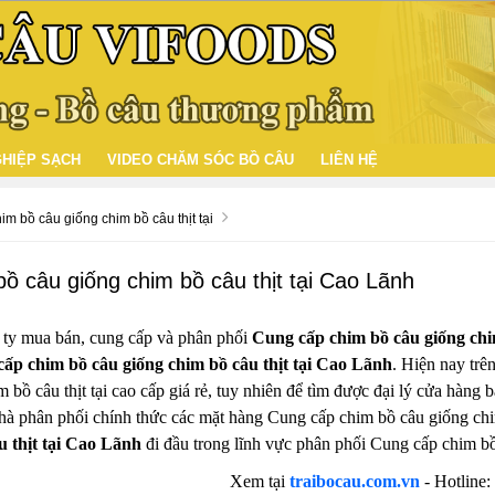
HIỆP SẠCH
VIDEO CHĂM SÓC BỒ CÂU
LIÊN HỆ
m bồ câu giống chim bồ câu thịt tại
ồ câu giống chim bồ câu thịt tại Cao Lãnh
 ty mua bán, cung cấp và phân phối
Cung cấp chim bồ câu giống chi
ấp chim bồ câu giống chim bồ câu thịt tại Cao Lãnh
. Hiện nay trên
 bồ câu thịt tại cao cấp giá rẻ, tuy nhiên để tìm được đại lý cửa hàng b
nhà phân phối chính thức các mặt hàng Cung cấp chim bồ câu giống chi
u thịt tại Cao Lãnh
đi đầu trong lĩnh vực phân phối Cung cấp chim bồ 
Xem tại
traibocau.com.vn
- Hotline: