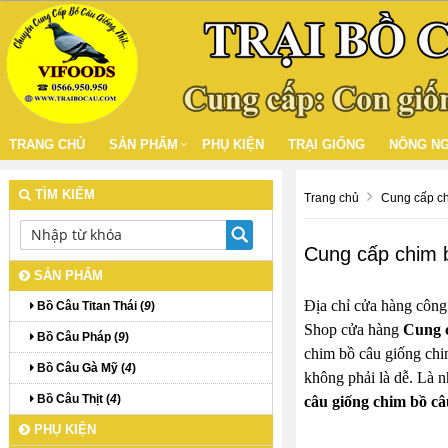
TRANG CHỦ
SẢN PHẨM
PHỤ KIỆN
TRẠI GIỐNG
NÔNG NG
TÌM KIẾM
Trang chủ
Cung cấp chi
Cung cấp chim b
SẢN PHẨM
Địa chỉ cửa hàng công
Bồ Câu Titan Thái (
9
)
Shop cửa hàng
Cung c
Bồ Câu Pháp (
9
)
chim bồ câu giống chim
Bồ Câu Gà Mỹ (
4
)
không phải là dễ. Là 
Bồ Câu Thịt (
4
)
câu giống chim bồ câ
PHỤ KIỆN