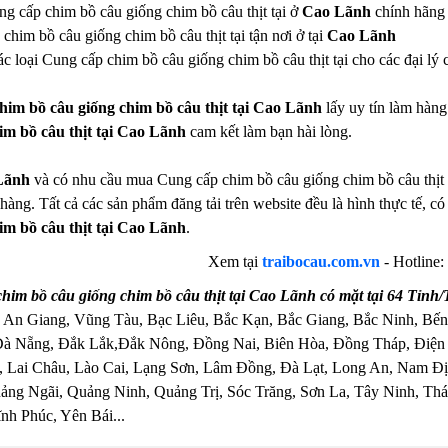
ung cấp chim bồ câu giống chim bồ câu thịt tại ở
Cao Lãnh
chính hãng 
him bồ câu giống chim bồ câu thịt tại tận nơi ở tại
Cao Lãnh
c loại Cung cấp chim bồ câu giống chim bồ câu thịt tại cho các đại lý 
him bồ câu giống chim bồ câu thịt tại Cao Lãnh
lấy uy tín làm hàn
im bồ câu thịt tại Cao Lãnh
cam kết làm bạn hài lòng.
Lãnh
và có nhu cầu mua Cung cấp chim bồ câu giống chim bồ câu thịt tạ
hàng. Tất cả các sản phẩm đăng tải trên website đều là hình thực tế,
im bồ câu thịt tại Cao Lãnh
.
Xem tại
traibocau.com.vn
- Hotline:
im bồ câu giống chim bồ câu thịt tại Cao Lãnh có mặt tại 64 Tỉn
 An Giang, Vũng Tàu, Bạc Liêu, Bắc Kạn, Bắc Giang, Bắc Ninh, Bến
Đà Nẵng, Đắk Lắk,Đắk Nông, Đồng Nai, Biên Hòa, Đồng Tháp, Điện
 Lai Châu, Lào Cai, Lạng Sơn, Lâm Đồng, Đà Lạt, Long An, Nam Đị
ng Ngãi, Quảng Ninh, Quảng Trị, Sóc Trăng, Sơn La, Tây Ninh, Thái
nh Phúc, Yên Bái...