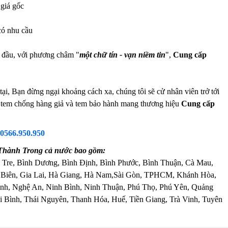
giá gốc
có nhu cầu
g đầu, với phương châm "
một chữ tín - vạn niềm tin
",
Cung cấp
i, Bạn đừng ngại khoảng cách xa, chúng tôi sẽ cử nhân viên trở tới
 có tem chống hàng giả và tem bảo hành mang thương hiệu
Cung cấp
0566.950.950
h/Thành Trong cả nước bao gồm:
 Tre, Bình Dương, Bình Định, Bình Phước, Bình Thuận, Cà Mau,
 Biên, Gia Lai, Hà Giang, Hà Nam,Sài Gòn, TPHCM, Khánh Hòa,
nh, Nghệ An, Ninh Bình, Ninh Thuận, Phú Thọ, Phú Yên, Quảng
 Bình, Thái Nguyên, Thanh Hóa, Huế, Tiền Giang, Trà Vinh, Tuyên