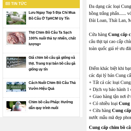
TIN TỨC
Đa dạng các loại Cung 
Lưu Ngay Top 5 Địa Chỉ Mua
hồng trắng phấn...... 
Bồ Câu Ở TpHCM Uy Tín
Đài Loan, Thái Lan, M
Thịt Chim Bồ Câu Ta Sạch
Cửa hàng
Cung cấp c
100% nuôi thả tự nhiên, chất
câu thịt tại cao cấp c
lượng<
toàn quốc giá rẻ ưu đãi
Giá chim bồ câu gà giống và
thịt. Trang trại bán bồ câu gà
Điểm khác biệt khi bạ
giống uy tín
các đại lý bán Cung cấ
+ Tất cả các loại Cung
Cách Nuôi Chim Bồ Câu Thả
Vườn Hiệu Quả
+ Dịch vụ bảo hành 1 
+ Giao hàng tận nơi ở 
Chim bồ câu Pháp: Hướng
+ Có nhiều loại
Cung c
dẫn quy trình nuôi
+ Cửa hàng
Cung cấp 
nước mẫu mã đẹp phon
Cung cấp chim bồ câu