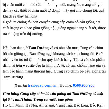
bị chăn nuôi chim bồ câu như: lồng nuôi, máng ăn, máng uống ổ
đẻ hay các thiết bi chăn nuôi tự động... hãy gọi cho chúng tôi. quý
khách sẽ thấy hài lòng
Ngoài ra chúng tôi còn chuyên cung cấp chim bồ câu giống đạt
chất lượng cao bao gồm giống nội, giống ngoại năng suất tốt, được
ưa chuộng trên thị trường.
Nếu bạn đang ở
Tam Đường
và có nhu cầu mua Cung cấp chim
bồ câu giống tại, Bạn đừng ngại khoảng cách xa, chúng tôi sẽ cử
nhân viên trở tới tận nơi cho quý khách hàng. Tất cả các sản phẩm
đăng tải trên website đều là hình thực tế, có tem chống hàng giả và
tem bảo hành mang thương hiệu
Cung cấp chim bồ câu giống tại
Tam Đường
.
Xem tại
traibocau.com.vn
-
Hotline:
0566.950.950
Cửa hàng Cung cấp chim bồ câu giống tại Tam Đường có mặt
tại 64 Tỉnh/Thành Trong cả nước bao gồm:
Hồ Chí Minh, Hà Nội, An Giang, Vũng Tàu, Bạc Liêu, Bắc Kạn,