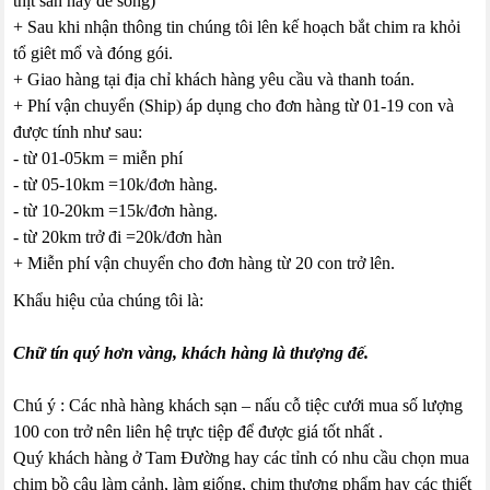
thịt sẵn hay để sống)
+ Sau khi nhận thông tin chúng tôi lên kế hoạch bắt chim ra khỏi
tổ giêt mổ và đóng gói.
+ Giao hàng tại địa chỉ khách hàng yêu cầu và thanh toán.
+ Phí vận chuyển (Ship) áp dụng cho đơn hàng từ 01-19 con và
được tính như sau:
- từ 01-05km = miễn phí
- từ 05-10km =10k/đơn hàng.
- từ 10-20km =15k/đơn hàng.
- từ 20km trở đi =20k/đơn hàn
+ Miễn phí vận chuyển cho đơn hàng từ 20 con trở lên.
Khẩu hiệu của chúng tôi là:
Chữ tín quý hơn vàng, khách hàng là thượng đế.
Chú ý : Các nhà hàng khách sạn – nấu cỗ tiệc cưới mua số lượng
100 con trở nên liên hệ trực tiệp để được giá tốt nhất .
Quý khách hàng ở Tam Đường hay các tỉnh có nhu cầu chọn mua
chim bồ câu làm cảnh, làm giống, chim thương phẩm hay các thiết