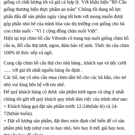
giống có chất lượng tốt và giá cả hợp lý. Với khẩu hiệu "Bồ Câu
giống thương hiệu thực phẩm an toàn" Chúng tôi đang nỗ lực
phấn đấu để sản phẩm ngày càng tốt hơn với mong muốn được
góp phần nhỏ bé của mình hòa vào thị trường con giống cho bà
con chăn nuôi - "Vì 1 cộng đồng chăn nuôi Việt".
Hiện tại trại chim bồ câu Vifoods có trang trại nuôi giống chim bồ
câu ta, Bồ câu thịt tươi, ngon, đảm bảo vệ sinh. Thức ăn của chim
100% từ thóc nếp và ngô.
Cung cấp chim bồ câu thịt cho nhà hàng , khách sạn và tiệc cưới
….. với giá tốt nhất nguồn hàng ổn định .
Các bố, mẹ có nhu cầu mua chim tẩm bổ cho các bà bầu, cho trẻ
nhỏ vui lòng liên hệ với em nhé.
Để quý khách hàng có được sản phẩm tươi ngon và ưng ý nhất
chúng tôi gửi tới quý khách quy trình làm việc của mình như sau:
+ Khách hàng gọi đặt sản phẩm trước 12-24h(bán lẻ) và 24-
72h(bán buôn).
+ Đặt số lượng sản phẩm, đặt theo món định chế biến để có sản
phẩm phù hợp (như con to hay nhỏ, béo hay ít mỡ, già hay non,