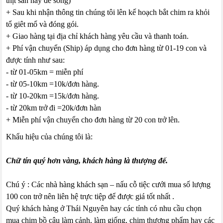
thịt sẵn hay để sống)
+ Sau khi nhận thông tin chúng tôi lên kế hoạch bắt chim ra khỏi
tổ giêt mổ và đóng gói.
+ Giao hàng tại địa chỉ khách hàng yêu cầu và thanh toán.
+ Phí vận chuyển (Ship) áp dụng cho đơn hàng từ 01-19 con và
được tính như sau:
- từ 01-05km = miễn phí
- từ 05-10km =10k/đơn hàng.
- từ 10-20km =15k/đơn hàng.
- từ 20km trở đi =20k/đơn hàn
+ Miễn phí vận chuyển cho đơn hàng từ 20 con trở lên.
Khẩu hiệu của chúng tôi là:
Chữ tín quý hơn vàng, khách hàng là thượng đế.
Chú ý : Các nhà hàng khách sạn – nấu cỗ tiệc cưới mua số lượng
100 con trở nên liên hệ trực tiệp để được giá tốt nhất .
Quý khách hàng ở Thái Nguyên hay các tỉnh có nhu cầu chọn
mua chim bồ câu làm cảnh, làm giống, chim thương phẩm hay các