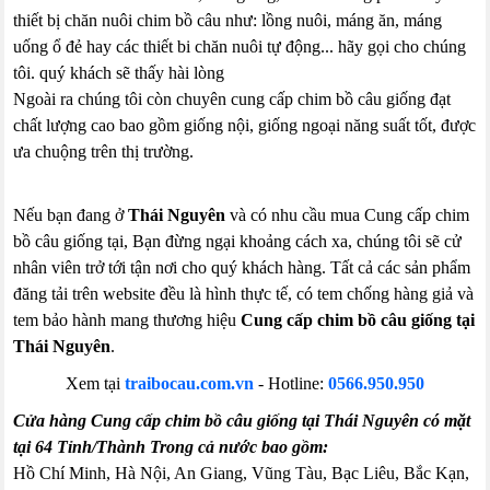
thiết bị chăn nuôi chim bồ câu như: lồng nuôi, máng ăn, máng
uống ổ đẻ hay các thiết bi chăn nuôi tự động... hãy gọi cho chúng
tôi. quý khách sẽ thấy hài lòng
Ngoài ra chúng tôi còn chuyên cung cấp chim bồ câu giống đạt
chất lượng cao bao gồm giống nội, giống ngoại năng suất tốt, được
ưa chuộng trên thị trường.
Nếu bạn đang ở
Thái Nguyên
và có nhu cầu mua Cung cấp chim
bồ câu giống tại, Bạn đừng ngại khoảng cách xa, chúng tôi sẽ cử
nhân viên trở tới tận nơi cho quý khách hàng. Tất cả các sản phẩm
đăng tải trên website đều là hình thực tế, có tem chống hàng giả và
tem bảo hành mang thương hiệu
Cung cấp chim bồ câu giống tại
Thái Nguyên
.
Xem tại
traibocau.com.vn
-
Hotline:
0566.950.950
Cửa hàng Cung cấp chim bồ câu giống tại Thái Nguyên có mặt
tại 64 Tỉnh/Thành Trong cả nước bao gồm:
Hồ Chí Minh, Hà Nội, An Giang, Vũng Tàu, Bạc Liêu, Bắc Kạn,