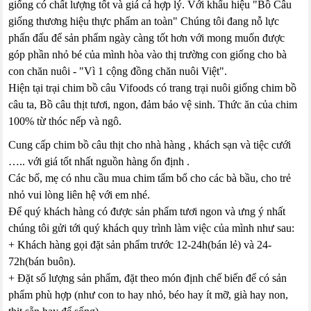
giống có chất lượng tốt và giá cả hợp lý. Với khẩu hiệu "Bồ Câu
giống thương hiệu thực phẩm an toàn" Chúng tôi đang nỗ lực
phấn đấu để sản phẩm ngày càng tốt hơn với mong muốn được
góp phần nhỏ bé của mình hòa vào thị trường con giống cho bà
con chăn nuôi - "Vì 1 cộng đồng chăn nuôi Việt".
Hiện tại trại chim bồ câu Vifoods có trang trại nuôi giống chim bồ
câu ta, Bồ câu thịt tươi, ngon, đảm bảo vệ sinh. Thức ăn của chim
100% từ thóc nếp và ngô.
Cung cấp chim bồ câu thịt cho nhà hàng , khách sạn và tiệc cưới
….. với giá tốt nhất nguồn hàng ổn định .
Các bố, mẹ có nhu cầu mua chim tẩm bổ cho các bà bầu, cho trẻ
nhỏ vui lòng liên hệ với em nhé.
Để quý khách hàng có được sản phẩm tươi ngon và ưng ý nhất
chúng tôi gửi tới quý khách quy trình làm việc của mình như sau:
+ Khách hàng gọi đặt sản phẩm trước 12-24h(bán lẻ) và 24-
72h(bán buôn).
+ Đặt số lượng sản phẩm, đặt theo món định chế biến để có sản
phẩm phù hợp (như con to hay nhỏ, béo hay ít mỡ, già hay non,