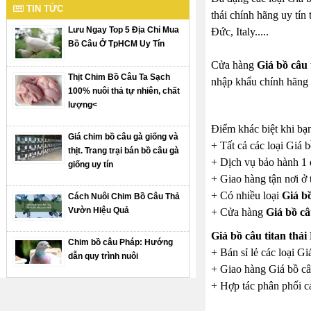
TIN TỨC
thái chính hãng uy tí
Lưu Ngay Top 5 Địa Chỉ Mua
Đức, Italy.....
Bồ Câu Ở TpHCM Uy Tín
Cửa hàng
Giá bồ câu 
Thịt Chim Bồ Câu Ta Sạch
nhập khẩu chính hãng 
100% nuôi thả tự nhiên, chất
lượng<
Điểm khác biệt khi bạn
Giá chim bồ câu gà giống và
+ Tất cả các loại Giá b
thịt. Trang trại bán bồ câu gà
+ Dịch vụ bảo hành 1 
giống uy tín
+ Giao hàng tận nơi ở 
+ Có nhiều loại
Giá bồ
Cách Nuôi Chim Bồ Câu Thả
Vườn Hiệu Quả
+ Cửa hàng
Giá bồ câ
Giá bồ câu titan thá
Chim bồ câu Pháp: Hướng
+ Bán sỉ lẻ các loại Gi
dẫn quy trình nuôi
+ Giao hàng Giá bồ câu 
+ Hợp tác phân phối cá