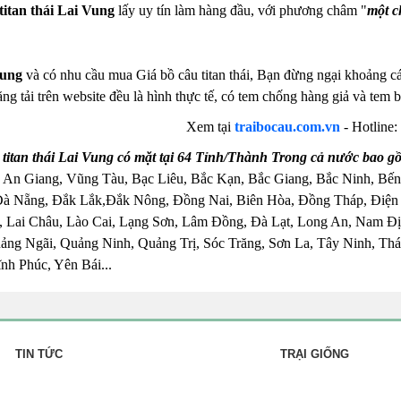
titan thái Lai Vung
lấy uy tín làm hàng đầu, với phương châm "
một c
Vung
và có nhu cầu mua Giá bồ câu titan thái, Bạn đừng ngại khoảng các
ng tải trên website đều là hình thực tế, có tem chống hàng giả và te
Xem tại
traibocau.com.vn
- Hotline:
titan thái Lai Vung có mặt tại 64 Tỉnh/Thành Trong cả nước bao g
 An Giang, Vũng Tàu, Bạc Liêu, Bắc Kạn, Bắc Giang, Bắc Ninh, Bến
Đà Nẵng, Đắk Lắk,Đắk Nông, Đồng Nai, Biên Hòa, Đồng Tháp, Điện
 Lai Châu, Lào Cai, Lạng Sơn, Lâm Đồng, Đà Lạt, Long An, Nam Đị
ng Ngãi, Quảng Ninh, Quảng Trị, Sóc Trăng, Sơn La, Tây Ninh, Thái
nh Phúc, Yên Bái...
TIN TỨC
TRẠI GIỐNG