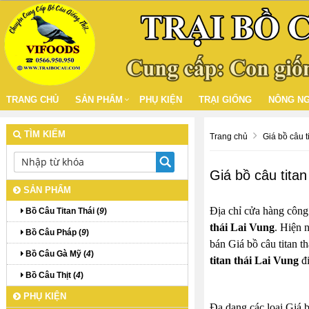
TRANG CHỦ
SẢN PHẨM
PHỤ KIỆN
TRẠI GIỐNG
NÔNG NG
TÌM KIẾM
Trang chủ
Giá bồ câu ti
Giá bồ câu titan
SẢN PHẨM
Địa chỉ cửa hàng công
Bồ Câu Titan Thái (
9
)
thái Lai Vung
. Hiện n
Bồ Câu Pháp (
9
)
bán Giá bồ câu titan t
Bồ Câu Gà Mỹ (
4
)
titan thái Lai Vung
đi
Bồ Câu Thịt (
4
)
PHỤ KIỆN
Đa dạng các loại Giá b