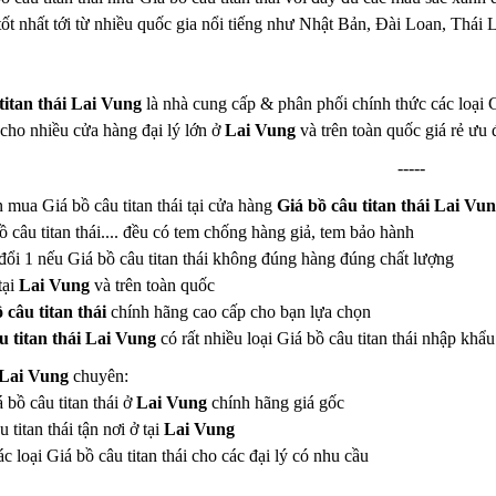
n tốt nhất tới từ nhiều quốc gia nổi tiếng như Nhật Bản, Đài Loan, Th
titan thái Lai Vung
là nhà cung cấp & phân phối chính thức các loại Gi
cho nhiều cửa hàng đại lý lớn ở
Lai Vung
và trên toàn quốc giá rẻ ưu đ
-----
 mua Giá bồ câu titan thái tại cửa hàng
Giá bồ câu titan thái Lai Vu
ồ câu titan thái.... đều có tem chống hàng giả, tem bảo hành
đổi 1 nếu Giá bồ câu titan thái không đúng hàng đúng chất lượng
tại
Lai Vung
và trên toàn quốc
 câu titan thái
chính hãng cao cấp cho bạn lựa chọn
u titan thái Lai Vung
có rất nhiều loại Giá bồ câu titan thái nhập k
i Lai Vung
chuyên:
á bồ câu titan thái ở
Lai Vung
chính hãng giá gốc
titan thái tận nơi ở tại
Lai Vung
c loại Giá bồ câu titan thái cho các đại lý có nhu cầu