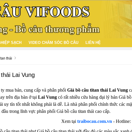
HIỆP SẠCH
VIDEO CHĂM SÓC BỒ CÂU
LIÊN HỆ
tan thái
 thái Lai Vung
 ty mua bán, cung cấp và phân phối
Giá bồ câu titan thái Lai Vung
ca
ay trên địa bàn ở tại
Lai Vung
có rất nhiều cửa hàng đại lý bán Giá bồ 
hái uy tín tốt nhất không phải là dễ. Là nhà phân phối chính thức các m
 đầu trong lĩnh vực phân phối Giá bồ câu titan thái cao cấp.
Xem tại
traibocau.com.vn
- Hotline:
ồ câu titan thái như Giá bồ câu titan thái với đầy đủ các màu sắc xanh đ