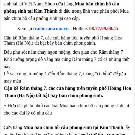
sinh tại tại Việt Nam, Shop cửa hàng
Mua bán chim bồ câu
phóng sinh tại Kim Thành
đi đầu trong lĩnh vực phân phối Mua
bán chim bồ câu phóng sinh tại cao cấp.
Xem tại
traibocau.com.vn
- Hotline:
08.77.99.00.55
Cận kề Rằm tháng 7, các cửa hàng trên tuyến phố Hoàng Hoa
Thám (Hà Nội) tất bật bày bán chim phóng sinh.
Đậu phụ sốt nấm chay ngon miệng, đơn giản cho Rằm tháng 7
Khó tưởng tượng đồ vàng mã cúng Rằm tháng 7 có cả những thứ
này
Lễ vật cúng từ mùng 1 đến Rằm tháng 7, tháng "cô hồn" để gặp
may mắn
Cận kề Rằm tháng 7, các cửa hàng trên tuyến phố Hoàng Hoa
Thám (Hà Nội) tất bật bày bán chim phóng sinh.
+ Hợp tác phân phối các loại Mua bán chim bồ câu phóng sinh tại
cho các đại lý có nhu cầu
Cửa hàng
Mua bán chim bồ câu phóng sinh tại Kim Thành
lấy
uy tín làm hàng đầu, với phương châm "
một chữ tín - vạn niềm