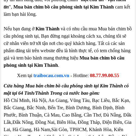
tin
",
Mua bán chim bồ câu phóng sinh tại Kim Thành
cam kết
làm bạn hài lòng.
Nếu bạn đang ở
Kim Thành
và có nhu cầu mua Mua bán chim bồ
câu phóng sinh tại, Bạn đừng ngại khoảng cách xa, chúng tôi sẽ
cử nhân viên trở tới tận nơi cho quý khách hàng. Tất cả các sản
phẩm đăng tải trên website đều là hình thực tế, có tem chống hàng
giả và tem bảo hành mang thương hiệu
Mua bán chim bồ câu
phóng sinh tại Kim Thành
.
Xem tại
traibocau.com.vn
- Hotline:
08.77.99.00.55
Cửa hàng Mua bán chim bồ câu phóng sinh tại Kim Thành có
mặt tại 64 Tỉnh/Thành Trong cả nước bao gồm:
Hồ Chí Minh, Hà Nội, An Giang, Vũng Tàu, Bạc Liêu, Bắc Kạn,
Bắc Giang, Bắc Ninh, Bến Tre, Bình Dương, Bình Định, Bình
Phước, Bình Thuận, Cà Mau, Cao Bằng, Cần Thơ, Đà Nẵng, Đắk
Lắk,Đắk Nông, Đồng Nai, Biên Hòa, Đồng Tháp, Điện Biên, Gia
Lai, Hà Giang, Hà Nam,Sài Gòn, TPHCM, Khánh Hòa, Kiên