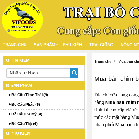
TRANG CHỦ
SẢN PHẨM
PHỤ KIỆN
TRẠI GIỐNG
NÔNG NG
TÌM KIẾM
Trang chủ
Mua bán chi
Mua bán chim b
SẢN PHẨM
Địa chỉ cửa hàng công
Bồ Câu Titan Thái (
9
)
hàng
Mua bán chim b
Bồ Câu Pháp (
9
)
sinh tại cao cấp giá r
Bồ Câu Gà Mỹ (
4
)
thức các mặt hàng Mua
Bồ Câu Thịt (
4
)
phân phối Mua bán chi
PHỤ KIỆN