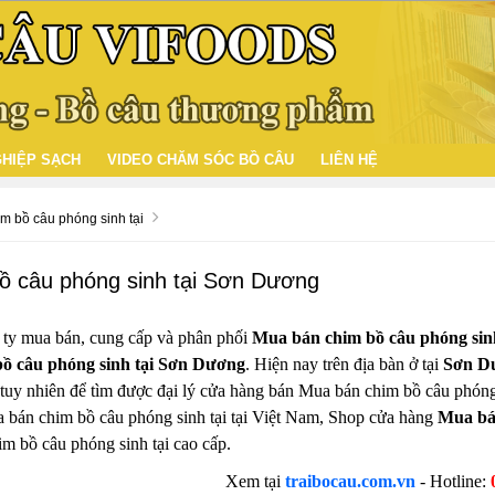
HIỆP SẠCH
VIDEO CHĂM SÓC BỒ CÂU
LIÊN HỆ
m bồ câu phóng sinh tại
ồ câu phóng sinh tại Sơn Dương
 ty mua bán, cung cấp và phân phối
Mua bán chim bồ câu phóng sin
ồ câu phóng sinh tại Sơn Dương
. Hiện nay trên địa bàn ở tại
Sơn D
ẻ, tuy nhiên để tìm được đại lý cửa hàng bán Mua bán chim bồ câu phóng 
 bán chim bồ câu phóng sinh tại tại Việt Nam, Shop cửa hàng
Mua bá
m bồ câu phóng sinh tại cao cấp.
Xem tại
traibocau.com.vn
- Hotline: