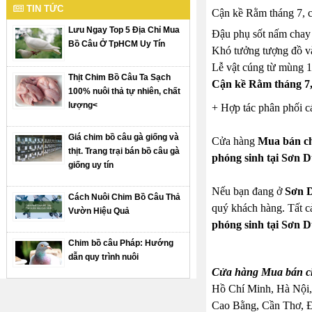
TIN TỨC
Cận kề Rằm tháng 7, c
Lưu Ngay Top 5 Địa Chỉ Mua
Đậu phụ sốt nấm chay
Bồ Câu Ở TpHCM Uy Tín
Khó tưởng tượng đồ v
Lễ vật cúng từ mùng 
Thịt Chim Bồ Câu Ta Sạch
Cận kề Rằm tháng 7,
100% nuôi thả tự nhiên, chất
lượng<
+ Hợp tác phân phối cá
Giá chim bồ câu gà giống và
Cửa hàng
Mua bán ch
thịt. Trang trại bán bồ câu gà
phóng sinh tại Sơn 
giống uy tín
Nếu bạn đang ở
Sơn 
Cách Nuôi Chim Bồ Câu Thả
quý khách hàng. Tất c
Vườn Hiệu Quả
phóng sinh tại Sơn 
Chim bồ câu Pháp: Hướng
dẫn quy trình nuôi
Cửa hàng Mua bán ch
Hồ Chí Minh, Hà Nội,
Cao Bằng, Cần Thơ, 