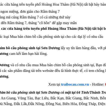
ác cửa hàng trên tuyến phố Hoàng Hoa Thám (Hà Nội) tất bật bày bán
 ngon miệng, đơn giản cho Rằm tháng 7
àng mã cúng Rằm tháng 7 có cả những thứ này
1 đến Rằm tháng 7, tháng "cô hồn" để gặp may mắn
 các cửa hàng trên tuyến phố Hoàng Hoa Thám (Hà Nội) tất bật b
c loại Mua bán chim bồ câu phóng sinh tại cho các đại lý có nhu cầu
im bồ câu phóng sinh tại Sơn Dương
lấy uy tín làm hàng đầu, với 
Dương
cam kết làm bạn hài lòng.
Dương
và có nhu cầu mua Mua bán chim bồ câu phóng sinh tại, Bạn đừng
ả các sản phẩm đăng tải trên website đều là hình thực tế, có tem chốn
Dương
.
Xem tại
traibocau.com.vn
- Hotline:
im bồ câu phóng sinh tại Sơn Dương có mặt tại 64 Tỉnh/Thành Tr
 An Giang, Vũng Tàu, Bạc Liêu, Bắc Kạn, Bắc Giang, Bắc Ninh, Bến
Đà Nẵng, Đắk Lắk,Đắk Nông, Đồng Nai, Biên Hòa, Đồng Tháp, Điện