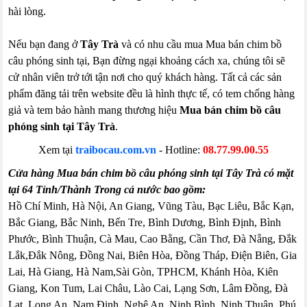
hài lòng.
Nếu bạn đang ở
Tây Trà
và có nhu cầu mua Mua bán chim bồ
câu phóng sinh tại, Bạn đừng ngại khoảng cách xa, chúng tôi sẽ
cử nhân viên trở tới tận nơi cho quý khách hàng. Tất cả các sản
phẩm đăng tải trên website đều là hình thực tế, có tem chống hàng
giả và tem bảo hành mang thương hiệu
Mua bán chim bồ câu
phóng sinh tại Tây Trà
.
Xem tại
traibocau.com.vn
- Hotline:
08.77.99.00.55
Cửa hàng Mua bán chim bồ câu phóng sinh tại Tây Trà có mặt
tại 64 Tỉnh/Thành Trong cả nước bao gồm:
Hồ Chí Minh, Hà Nội, An Giang, Vũng Tàu, Bạc Liêu, Bắc Kạn,
Bắc Giang, Bắc Ninh, Bến Tre, Bình Dương, Bình Định, Bình
Phước, Bình Thuận, Cà Mau, Cao Bằng, Cần Thơ, Đà Nẵng, Đắk
Lắk,Đắk Nông, Đồng Nai, Biên Hòa, Đồng Tháp, Điện Biên, Gia
Lai, Hà Giang, Hà Nam,Sài Gòn, TPHCM, Khánh Hòa, Kiên
Giang, Kon Tum, Lai Châu, Lào Cai, Lạng Sơn, Lâm Đồng, Đà
Lạt, Long An, Nam Định, Nghệ An, Ninh Bình, Ninh Thuận, Phú