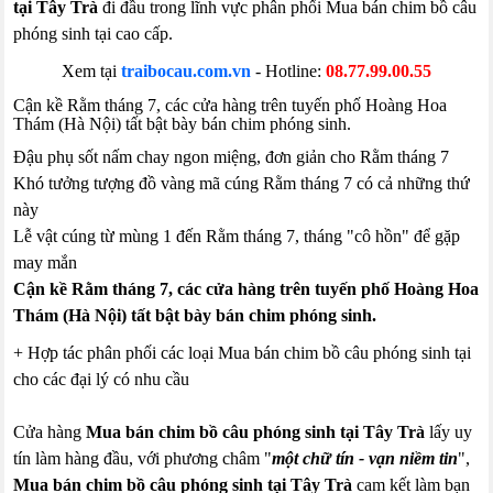
tại Tây Trà
đi đầu trong lĩnh vực phân phối Mua bán chim bồ câu
phóng sinh tại cao cấp.
Xem tại
traibocau.com.vn
- Hotline:
08.77.99.00.55
Cận kề Rằm tháng 7, các cửa hàng trên tuyến phố Hoàng Hoa
Thám (Hà Nội) tất bật bày bán chim phóng sinh.
Đậu phụ sốt nấm chay ngon miệng, đơn giản cho Rằm tháng 7
Khó tưởng tượng đồ vàng mã cúng Rằm tháng 7 có cả những thứ
này
Lễ vật cúng từ mùng 1 đến Rằm tháng 7, tháng "cô hồn" để gặp
may mắn
Cận kề Rằm tháng 7, các cửa hàng trên tuyến phố Hoàng Hoa
Thám (Hà Nội) tất bật bày bán chim phóng sinh.
+ Hợp tác phân phối các loại Mua bán chim bồ câu phóng sinh tại
cho các đại lý có nhu cầu
Cửa hàng
Mua bán chim bồ câu phóng sinh tại Tây Trà
lấy uy
tín làm hàng đầu, với phương châm "
một chữ tín - vạn niềm tin
",
Mua bán chim bồ câu phóng sinh tại Tây Trà
cam kết làm bạn