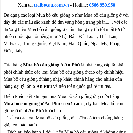
Xem tại
traibocau.com.vn
- Hotline:
0566.950.950
Đa dạng các loại Mua bồ câu giống ở như Mua bồ câu giống ở với
đầy đủ các màu sắc xanh đỏ tím vàng hồng trắng phấn...... với các
thương hiệu Mua bồ câu giống ở chính hãng uy tín tốt nhất tới từ
nhiều quốc gia nổi tiếng như Nhật Bản, Đài Loan, Thái Lan,
Malyasia, Trung Quốc, Việt Nam, Hàn Quốc, Nga, Mỹ, Pháp,
Đức, Italy.....
Cửa hàng
Mua bồ câu giống ở An Phú
là nhà cung cấp & phân
phối chính thức các loại Mua bồ câu giống ở cao cấp chính hiệu,
Mua bồ câu giống ở hàng nhập khẩu chính hãng cho nhiều cửa
hàng đại lý lớn ở
An Phú
và trên toàn quốc giá rẻ ưu đãi.
Điểm khác biệt khi bạn mua Mua bồ câu giống ở tại cửa hàng
Mua bồ câu giống ở An Phú
so với các đại lý bán Mua bồ câu
giống ở ở tại
An Phú
khách là:
+ Tất cả các loại Mua bồ câu giống ở.... đều có tem chống hàng
giả, tem bảo hành
+ Dịch vụ bảo hành 1 đổi 1 nếu Mua bồ câu giống ở không đúng