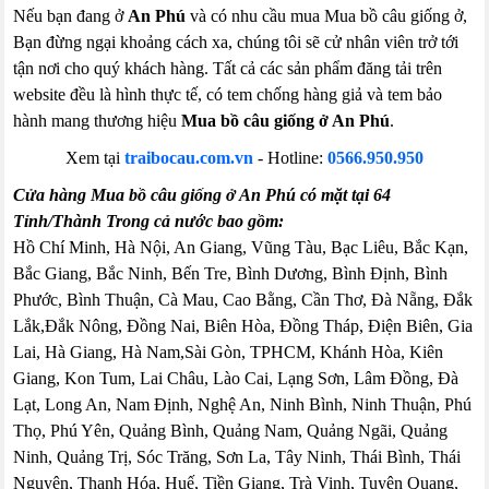
Nếu bạn đang ở
An Phú
và có nhu cầu mua Mua bồ câu giống ở,
Bạn đừng ngại khoảng cách xa, chúng tôi sẽ cử nhân viên trở tới
tận nơi cho quý khách hàng. Tất cả các sản phẩm đăng tải trên
website đều là hình thực tế, có tem chống hàng giả và tem bảo
hành mang thương hiệu
Mua bồ câu giống ở An Phú
.
Xem tại
traibocau.com.vn
- Hotline:
0566.950.950
Cửa hàng Mua bồ câu giống ở An Phú có mặt tại 64
Tỉnh/Thành Trong cả nước bao gồm:
Hồ Chí Minh, Hà Nội, An Giang, Vũng Tàu, Bạc Liêu, Bắc Kạn,
Bắc Giang, Bắc Ninh, Bến Tre, Bình Dương, Bình Định, Bình
Phước, Bình Thuận, Cà Mau, Cao Bằng, Cần Thơ, Đà Nẵng, Đắk
Lắk,Đắk Nông, Đồng Nai, Biên Hòa, Đồng Tháp, Điện Biên, Gia
Lai, Hà Giang, Hà Nam,Sài Gòn, TPHCM, Khánh Hòa, Kiên
Giang, Kon Tum, Lai Châu, Lào Cai, Lạng Sơn, Lâm Đồng, Đà
Lạt, Long An, Nam Định, Nghệ An, Ninh Bình, Ninh Thuận, Phú
Thọ, Phú Yên, Quảng Bình, Quảng Nam, Quảng Ngãi, Quảng
Ninh, Quảng Trị, Sóc Trăng, Sơn La, Tây Ninh, Thái Bình, Thái
Nguyên, Thanh Hóa, Huế, Tiền Giang, Trà Vinh, Tuyên Quang,