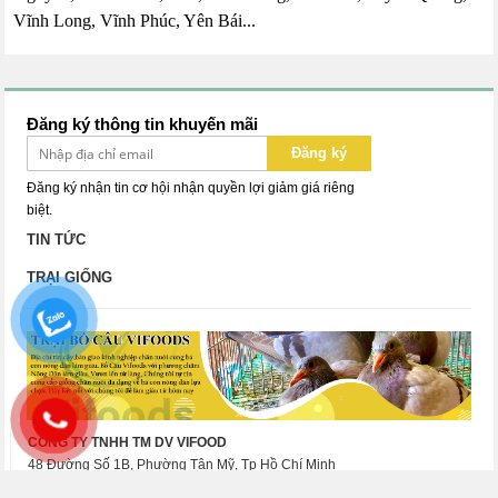
Vĩnh Long, Vĩnh Phúc, Yên Bái...
Đăng ký thông tin khuyến mãi
Đăng ký
Đăng ký nhận tin cơ hội nhận quyền lợi giảm giá riêng
biệt.
TIN TỨC
TRẠI GIỐNG
CÔNG TY TNHH TM DV VIFOOD
48 Đường Số 1B, Phường Tân Mỹ, Tp Hồ Chí Minh
Điện thoại: 08 77 99 00 55 - Hotline:
08 77 99 00 55