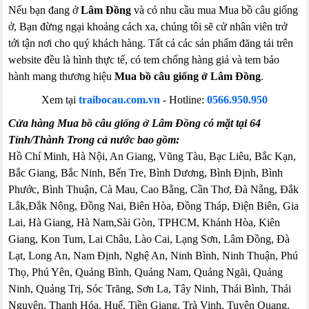
Nếu bạn đang ở
Lâm Đồng
và có nhu cầu mua Mua bồ câu giống
ở, Bạn đừng ngại khoảng cách xa, chúng tôi sẽ cử nhân viên trở
tới tận nơi cho quý khách hàng. Tất cả các sản phẩm đăng tải trên
website đều là hình thực tế, có tem chống hàng giả và tem bảo
hành mang thương hiệu
Mua bồ câu giống ở Lâm Đồng
.
Xem tại
traibocau.com.vn
- Hotline:
0566.950.950
Cửa hàng Mua bồ câu giống ở Lâm Đồng có mặt tại 64
Tỉnh/Thành Trong cả nước bao gồm:
Hồ Chí Minh, Hà Nội, An Giang, Vũng Tàu, Bạc Liêu, Bắc Kạn,
Bắc Giang, Bắc Ninh, Bến Tre, Bình Dương, Bình Định, Bình
Phước, Bình Thuận, Cà Mau, Cao Bằng, Cần Thơ, Đà Nẵng, Đắk
Lắk,Đắk Nông, Đồng Nai, Biên Hòa, Đồng Tháp, Điện Biên, Gia
Lai, Hà Giang, Hà Nam,Sài Gòn, TPHCM, Khánh Hòa, Kiên
Giang, Kon Tum, Lai Châu, Lào Cai, Lạng Sơn, Lâm Đồng, Đà
Lạt, Long An, Nam Định, Nghệ An, Ninh Bình, Ninh Thuận, Phú
Thọ, Phú Yên, Quảng Bình, Quảng Nam, Quảng Ngãi, Quảng
Ninh, Quảng Trị, Sóc Trăng, Sơn La, Tây Ninh, Thái Bình, Thái
Nguyên, Thanh Hóa, Huế, Tiền Giang, Trà Vinh, Tuyên Quang,