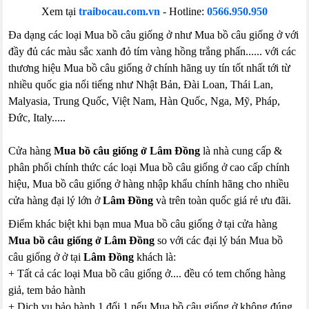
Xem tại
traibocau.com.vn
- Hotline:
0566.950.950
Đa dạng các loại Mua bồ câu giống ở như Mua bồ câu giống ở với
đầy đủ các màu sắc xanh đỏ tím vàng hồng trắng phấn...... với các
thương hiệu Mua bồ câu giống ở chính hãng uy tín tốt nhất tới từ
nhiều quốc gia nổi tiếng như Nhật Bản, Đài Loan, Thái Lan,
Malyasia, Trung Quốc, Việt Nam, Hàn Quốc, Nga, Mỹ, Pháp,
Đức, Italy.....
Cửa hàng
Mua bồ câu giống ở Lâm Đồng
là nhà cung cấp &
phân phối chính thức các loại Mua bồ câu giống ở cao cấp chính
hiệu, Mua bồ câu giống ở hàng nhập khẩu chính hãng cho nhiều
cửa hàng đại lý lớn ở
Lâm Đồng
và trên toàn quốc giá rẻ ưu đãi.
Điểm khác biệt khi bạn mua Mua bồ câu giống ở tại cửa hàng
Mua bồ câu giống ở Lâm Đồng
so với các đại lý bán Mua bồ
câu giống ở ở tại
Lâm Đồng
khách là:
+ Tất cả các loại Mua bồ câu giống ở.... đều có tem chống hàng
giả, tem bảo hành
+ Dịch vụ bảo hành 1 đổi 1 nếu Mua bồ câu giống ở không đúng