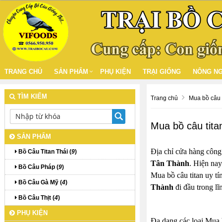
TRANG CHỦ
SẢN PHẨM
PHỤ KIỆN
TRẠI GIỐNG
NÔNG NG
TÌM KIẾM
Trang chủ
Mua bồ câu 
Mua bồ câu tit
SẢN PHẨM
Địa chỉ cửa hàng công
Bồ Câu Titan Thái (
9
)
Tân Thành
. Hiện nay
Bồ Câu Pháp (
9
)
Mua bồ câu titan uy tí
Bồ Câu Gà Mỹ (
4
)
Thành
đi đầu trong lĩ
Bồ Câu Thịt (
4
)
PHỤ KIỆN
Đa dạng các loại Mua b