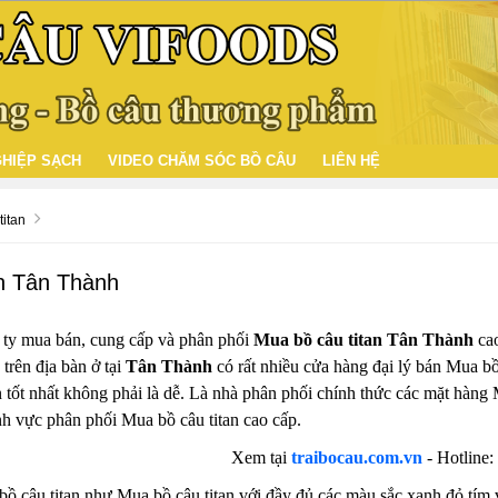
HIỆP SẠCH
VIDEO CHĂM SÓC BỒ CÂU
LIÊN HỆ
titan
an Tân Thành
 ty mua bán, cung cấp và phân phối
Mua bồ câu titan Tân Thành
cao
 trên địa bàn ở tại
Tân Thành
có rất nhiều cửa hàng đại lý bán Mua bồ 
n tốt nhất không phải là dễ. Là nhà phân phối chính thức các mặt hàng
nh vực phân phối Mua bồ câu titan cao cấp.
Xem tại
traibocau.com.vn
- Hotline:
ồ câu titan như Mua bồ câu titan với đầy đủ các màu sắc xanh đỏ tím v