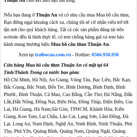
Thuận An
cam kết làm bạn hài lòng.
Nếu bạn đang ở
Thuận An
và có nhu cầu mua Mua bồ câu titan,
Bạn đừng ngại khoảng cách xa, chúng tôi sẽ cử nhân viên trở tới
tận nơi cho quý khách hàng. Tất cả các sản phẩm đăng tải trên
website đều là hình thực tế, có tem chống hàng giả và tem bảo
hành mang thương hiệu
Mua bồ câu titan Thuận An
.
Xem tại
traibocau.com.vn
- Hotline:
0566.950.950
Cửa hàng Mua bồ câu titan Thuận An có mặt tại 64
Tỉnh/Thành Trong cả nước bao gồm:
Hồ Chí Minh, Hà Nội, An Giang, Vũng Tàu, Bạc Liêu, Bắc Kạn,
Bắc Giang, Bắc Ninh, Bến Tre, Bình Dương, Bình Định, Bình
Phước, Bình Thuận, Cà Mau, Cao Bằng, Cần Thơ, Đà Nẵng, Đắk
Lắk,Đắk Nông, Đồng Nai, Biên Hòa, Đồng Tháp, Điện Biên, Gia
Lai, Hà Giang, Hà Nam,Sài Gòn, TPHCM, Khánh Hòa, Kiên
Giang, Kon Tum, Lai Châu, Lào Cai, Lạng Sơn, Lâm Đồng, Đà
Lạt, Long An, Nam Định, Nghệ An, Ninh Bình, Ninh Thuận, Phú
Thọ, Phú Yên, Quảng Bình, Quảng Nam, Quảng Ngãi, Quảng