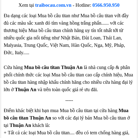
Xem tại
traibocau.com.vn
- Hotline:
0566.950.950
Đa dạng các loại Mua bồ câu titan như Mua bồ câu titan với đầy
đủ các màu sắc xanh đỏ tím vàng hồng trắng phấn...... với các
thương hiệu Mua bồ câu titan chính hãng uy tín tốt nhất tới từ
nhiều quốc gia nổi tiếng như Nhật Bản, Đài Loan, Thái Lan,
Malyasia, Trung Quốc, Việt Nam, Hàn Quốc, Nga, Mỹ, Pháp,
Đức, Italy.....
Cửa hàng
Mua bồ câu titan Thuận An
là nhà cung cấp & phân
phối chính thức các loại Mua bồ câu titan cao cấp chính hiệu, Mua
bồ câu titan hàng nhập khẩu chính hãng cho nhiều cửa hàng đại lý
lớn ở
Thuận An
và trên toàn quốc giá rẻ ưu đãi.
-----
Điểm khác biệt khi bạn mua Mua bồ câu titan tại cửa hàng
Mua
bồ câu titan Thuận An
so với các đại lý bán Mua bồ câu titan ở
tại
Thuận An
khách là:
+ Tất cả các loại Mua bồ câu titan.... đều có tem chống hàng giả,