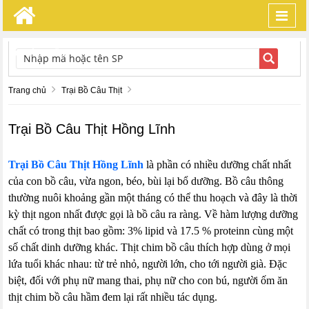
Toggl
navig
TÌM KIẾM
Trang chủ
Trại Bồ Câu Thịt
Trại Bồ Câu Thịt Hồng Lĩnh
Trại Bồ Câu Thịt Hồng Lĩnh
là phần có nhiều dưỡng chất nhất
của con bồ câu, vừa ngon, béo, bùi lại bổ dưỡng. Bồ câu thông
thường nuôi khoảng gần một tháng có thể thu hoạch và đây là thời
kỳ thịt ngon nhất được gọi là bồ câu ra ràng. Về hàm lượng dưỡng
chất có trong thịt bao gồm: 3% lipid và 17.5 % proteinn cùng một
số chất dinh dưỡng khác. Thịt chim bồ câu thích hợp dùng ở mọi
lứa tuổi khác nhau: từ trẻ nhỏ, người lớn, cho tới người già. Đặc
biệt, đối với phụ nữ mang thai, phụ nữ cho con bú, người ốm ăn
thịt chim bồ câu hầm đem lại rất nhiều tác dụng.