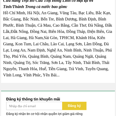
Cửa hàng Trại Bồ Câu Thịt Hồng Lĩnh có mặt tại 64
Tỉnh/Thành Trong cả nước bao gồm:
Hồ Chí Minh, Hà Nội, An Giang, Vũng Tàu, Bạc Liêu, Bắc Kạn,
Bắc Giang, Bắc Ninh, Bến Tre, Bình Dương, Bình Định, Bình
Phước, Bình Thuận, Cà Mau, Cao Bằng, Cần Thơ, Đà Nẵng, Đắk
Lắk,Đắk Nông, Đồng Nai, Biên Hòa, Đồng Tháp, Điện Biên, Gia
Lai, Hà Giang, Hà Nam,Sài Gòn, TPHCM, Khánh Hòa, Kiên
Giang, Kon Tum, Lai Châu, Lào Cai, Lạng Sơn, Lâm Đồng, Đà
Lạt, Long An, Nam Định, Nghệ An, Ninh Bình, Ninh Thuận, Phú
Thọ, Phú Yên, Quảng Bình, Quảng Nam, Quảng Ngãi, Quảng
Ninh, Quảng Trị, Sóc Trăng, Sơn La, Tây Ninh, Thái Bình, Thái
Nguyên, Thanh Hóa, Huế, Tiền Giang, Trà Vinh, Tuyên Quang,
Vĩnh Long, Vĩnh Phúc, Yên Bái...
Đăng ký thông tin khuyến mãi
Đăng ký
Đăng ký nhận tin cơ hội nhận quyền lợi giảm giá riêng