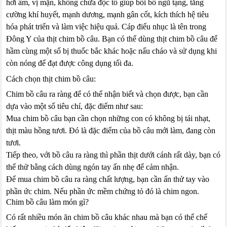
hơi ấm, vị mặn, không chứa độc tố giúp bồi bổ ngũ tạng, tăng
cường khí huyết, mạnh dương, mạnh gân cốt, kích thích hệ tiêu
hóa phát triển và làm việc hiệu quả. Cáp điểu nhục là tên trong
Đông Y của thịt chim bồ câu. Bạn có thể dùng thịt chim bồ câu để
hầm cùng một số bị thuốc bắc khác hoặc nấu cháo và sử dụng khi
còn nóng để đạt được công dụng tối đa.
Cách chọn thịt chim bồ câu:
Chim bồ câu ra ràng để có thể nhận biết và chọn được, bạn cần
dựa vào một số tiêu chí, đặc điểm như sau:
Mua chim bồ câu bạn cần chọn những con có không bị tái nhạt,
thịt màu hồng tươi. Đó là đặc điểm của bồ câu mới làm, đang còn
tươi.
Tiếp theo, với bồ câu ra ràng thì phần thịt dưới cánh rất dày, bạn có
thể thử bằng cách dùng ngón tay ấn nhẹ để cảm nhận.
Để mua chim bồ câu ra ràng chất lượng, bạn cần ấn thử tay vào
phần ức chim. Nếu phần ức mềm chứng tỏ đó là chim ngon.
Chim bồ câu làm món gì?
Có rất nhiều món ăn chim bồ câu khác nhau mà bạn có thể chế