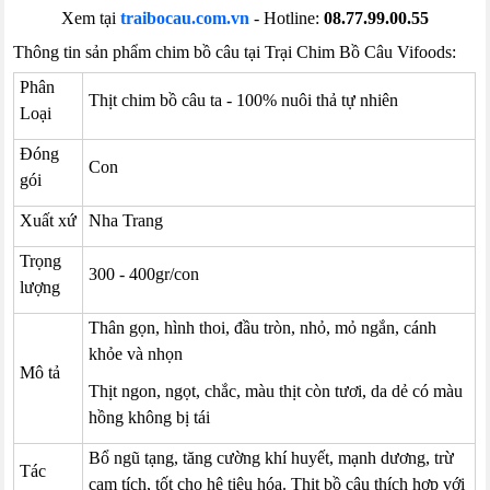
Xem tại
traibocau.com.vn
- Hotline:
08.77.99.00.55
Thông tin sản phẩm chim bồ câu tại Trại Chim Bồ Câu Vifoods:
Phân
Thịt chim bồ câu ta - 100% nuôi thả tự nhiên
Loại
Đóng
Con
gói
Xuất xứ
Nha Trang
Trọng
300 - 400gr/con
lượng
Thân gọn, hình thoi, đầu tròn, nhỏ, mỏ ngắn, cánh
khỏe và nhọn
Mô tả
Thịt ngon, ngọt, chắc, màu thịt còn tươi, da dẻ có màu
hồng không bị tái
Bổ ngũ tạng, tăng cường khí huyết, mạnh dương, trừ
Tác
cam tích, tốt cho hệ tiêu hóa. Thịt bồ câu thích hợp với