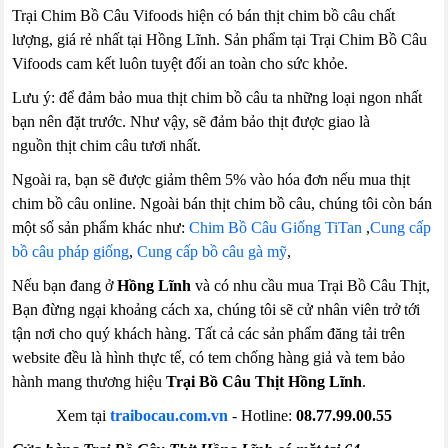
Trại Chim Bồ Câu Vifoods hiện có bán thịt chim bồ câu chất
lượng, giá rẻ nhất tại Hồng Lĩnh. Sản phẩm tại Trại Chim Bồ Câu
Vifoods cam kết luôn tuyệt đối an toàn cho sức khỏe.
Lưu ý: để đảm bảo mua thịt chim bồ câu ta những loại ngon nhất
bạn nên đặt trước. Như vậy, sẽ đảm bảo thịt được giao là
nguồn thịt chim câu tươi nhất.
Ngoài ra, bạn sẽ được giảm thêm 5% vào hóa đơn nếu mua thịt
chim bồ câu online. Ngoài bán thịt chim bồ câu, chúng tôi còn bán
một số sản phẩm khác như:
Chim Bồ Câu Giống TiTan
,
Cung cấp
bồ câu pháp giống
,
Cung cấp bồ câu gà mỹ
,
Nếu bạn đang ở
Hồng Lĩnh
và có nhu cầu mua Trại Bồ Câu Thịt,
Bạn đừng ngại khoảng cách xa, chúng tôi sẽ cử nhân viên trở tới
tận nơi cho quý khách hàng. Tất cả các sản phẩm đăng tải trên
website đều là hình thực tế, có tem chống hàng giả và tem bảo
hành mang thương hiệu
Trại Bồ Câu Thịt Hồng Lĩnh
.
Xem tại
traibocau.com.vn
- Hotline:
08.77.99.00.55