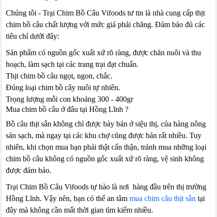
Chúng tôi - Trại Chim Bồ Câu Vifoods tư tin là nhà cung cấp thịt
chim bồ câu chất lượng với mức giá phải chăng. Đảm bảo đủ các
tiêu chí dưới đây:
Sản phẩm có nguồn gốc xuất xứ rõ ràng, được chăn nuôi và thu
hoạch, làm sạch tại các trang trại đạt chuẩn.
Thịt chim bồ câu ngọt, ngon, chắc.
Đúng loại chim bồ cây nuôi tự nhiên.
Trọng lượng mỗi con khoảng 300 - 400gr
Mua chim bồ câu ở đâu tại Hồng Lĩnh ?
Bồ câu thịt sẵn không chỉ được bày bán ở siệu thị, của hàng nông
sản sạch, mà ngay tại các khu chợ cũng được bán rất nhiều. Tuy
nhiên, khi chọn mua bạn phải thật cẩn thận, tránh mua những loại
chim bồ câu không có nguồn gốc xuất xứ rõ ràng, vệ sinh không
được đảm bảo.
Trại Chim Bồ Câu Vifoods tự hào là nơi hàng đầu trên thị trường
Hồng Lĩnh. Vậy nên, bạn có thể an tâm
mua chim câu thịt sẵn
tại
đây mà không cần mất thời gian tìm kiếm nhiều.