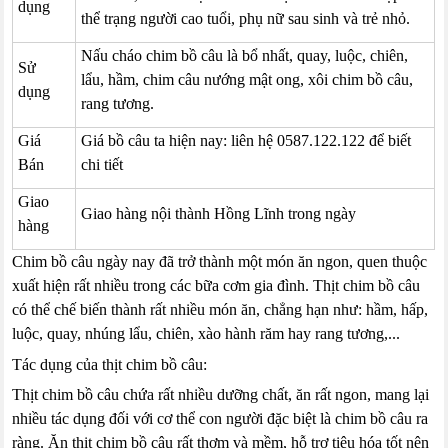
dụng
thể trạng người cao tuổi, phụ nữ sau sinh và trẻ nhỏ.
Nấu cháo chim bồ câu là bổ nhất, quay, luộc, chiên,
Sử
lẩu, hầm, chim câu nướng mật ong, xôi chim bồ câu,
dụng
rang tương.
Giá
Giá bồ câu ta hiện nay: liên hệ 0587.122.122 để biết
Bán
chi tiết
Giao
Giao hàng nội thành Hồng Lĩnh trong ngày
hàng
Chim bồ câu ngày nay đã trở thành một món ăn ngon, quen thuộc
xuất hiện rất nhiều trong các bữa cơm gia đình. Thịt chim bồ câu
có thể chế biến thành rất nhiều món ăn, chẳng hạn như: hầm, hấp,
luộc, quay, nhúng lẩu, chiên, xào hành răm hay rang tương,...
Tác dụng của thịt chim bồ câu:
Thịt chim bồ câu chứa rất nhiều dưỡng chất, ăn rất ngon, mang lại
nhiều tác dụng đối với cơ thể con người đặc biệt là chim bồ câu ra
ràng. Ăn thịt chim bồ câu rất thơm và mềm, hỗ trợ tiêu hóa tốt nên