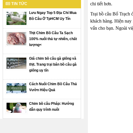
chi tiết hơn.
TIN TỨC
Lưu Ngay Top 5 Địa Chỉ Mua
Trại bồ câu Bố Trạch ở
Bồ Câu Ở TpHCM Uy Tín
khách hàng. Hiện nay 
vấn cho bạn. Ngoài vi
Thịt Chim Bồ Câu Ta Sạch
100% nuôi thả tự nhiên, chất
lượng<
Giá chim bồ câu gà giống và
thịt. Trang trại bán bồ câu gà
giống uy tín
Cách Nuôi Chim Bồ Câu Thả
Vườn Hiệu Quả
Chim bồ câu Pháp: Hướng
dẫn quy trình nuôi