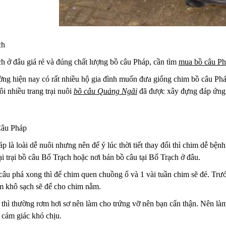
ch
h ở đâu giá rẻ và đúng chất lượng bồ câu Pháp, cần tìm
mua bồ câu Ph
ường hiện nay có rất nhiều hộ gia đình muốn đưa giống chim bồ câu Phá
i nhiều trang trại nuôi
bồ câu Quảng Ngãi
đã được xây đựng đáp ứng v
âu Pháp
 là loài dễ nuôi nhưng nên để ý lúc thời tiết thay đổi thì chim dễ b
i trại bồ câu Bố Trạch hoặc nơi bán bồ câu tại Bố Trạch ở đâu.
âu phá xong thì để chim quen chuồng ổ và 1 vài tuần chim sẽ đẻ. Trước
m khô sạch sẽ để cho chim nằm.
thì thường rơm hơi sơ nên làm cho trứng vỡ nên bạn cẩn thận. Nên làm 
 cảm giác khó chịu.