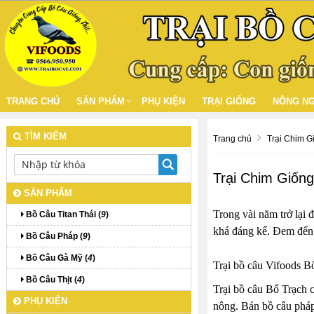
TRANG CHỦ
SẢN PHẨM
PHỤ KIỆN
TRẠI GIỐNG
NÔNG NG
TÌM KIẾM
Trang chủ
Trại Chim G
Trại Chim Giốn
SẢN PHẨM
Trong vài năm trở lại 
Bồ Câu Titan Thái (
9
)
khá đáng kể. Đem đến t
Bồ Câu Pháp (
9
)
Bồ Câu Gà Mỹ (
4
)
Trại bồ câu Vifoods B
Bồ Câu Thịt (
4
)
Trại bồ câu Bố Trạch 
PHỤ KIỆN
nông. Bán bồ câu pháp 