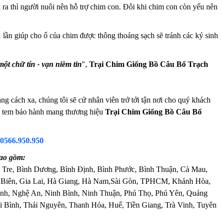
a thì người nuôi nên hỗ trợ chim con. Đôi khi chim con còn yếu nên
1 lần giúp cho ổ của chim được thông thoáng sạch sẽ tránh các ký sinh
một chữ tín - vạn niềm tin
",
Trại Chim Giống Bồ Câu Bố Trạch
cách xa, chúng tôi sẽ cử nhân viên trở tới tận nơi cho quý khách
 và tem bảo hành mang thương hiệu
Trại Chim Giống Bồ Câu Bố
0566.950.950
ao gồm:
 Tre, Bình Dương, Bình Định, Bình Phước, Bình Thuận, Cà Mau,
 Biên, Gia Lai, Hà Giang, Hà Nam,Sài Gòn, TPHCM, Khánh Hòa,
nh, Nghệ An, Ninh Bình, Ninh Thuận, Phú Thọ, Phú Yên, Quảng
 Bình, Thái Nguyên, Thanh Hóa, Huế, Tiền Giang, Trà Vinh, Tuyên