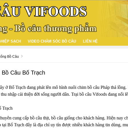
HIỆP SẠCH
VIDEO CHĂM SÓC BỒ CÂU
LIÊN HỆ
iống Bồ Câu
g Bồ Câu Bố Trạch
đây ở Bố Trạch đang phát lên mô hình nuôi chim bồ câu Pháp thả lồng.
hu nhập cải thiện đời sống người dân. Trại bồ câu Vifoods đang nổi lê
ố Trạch
chuyên cung cấp bồ câu thịt, bồ câu giống cho khách hàng. Hiện nay ch
tại Bố Trạch đây là địa chỉ uy tín được nhiều khách hàng tin dùng, mu