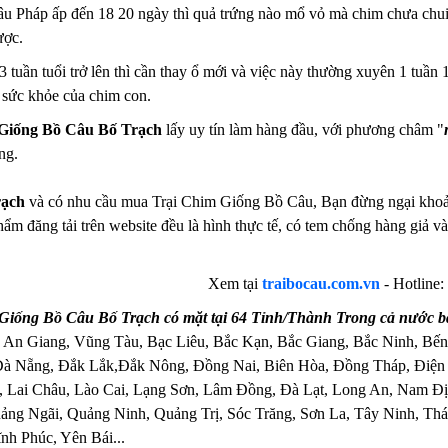
u Pháp ấp đến 18 20 ngày thì quả trứng nào mổ vỏ mà chim chưa chui r
ược.
 tuần tuổi trở lên thì cần thay ổ mới và việc này thường xuyên 1 tuần 
 sức khỏe của chim con.
Giống Bồ Câu Bố Trạch
lấy uy tín làm hàng đầu, với phương châm "
ng.
rạch
và có nhu cầu mua Trại Chim Giống Bồ Câu, Bạn đừng ngại khoảng 
hẩm đăng tải trên website đều là hình thực tế, có tem chống hàng giả
Xem tại
traibocau.com.vn
- Hotline:
Giống Bồ Câu Bố Trạch có mặt tại 64 Tỉnh/Thành Trong cả nước b
 An Giang, Vũng Tàu, Bạc Liêu, Bắc Kạn, Bắc Giang, Bắc Ninh, Bến
Đà Nẵng, Đắk Lắk,Đắk Nông, Đồng Nai, Biên Hòa, Đồng Tháp, Điện
 Lai Châu, Lào Cai, Lạng Sơn, Lâm Đồng, Đà Lạt, Long An, Nam Đị
ng Ngãi, Quảng Ninh, Quảng Trị, Sóc Trăng, Sơn La, Tây Ninh, Thái
nh Phúc, Yên Bái...