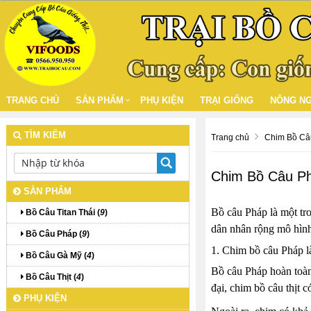
TRANG CHỦ
SẢN PHẨM
PHỤ KIỆN
TRẠI GIỐNG
NÔNG NG
TÌM KIẾM
Trang chủ
Chim Bồ Câu
Chim Bồ Câu Ph
SẢN PHẨM
Bồ câu Pháp là một tro
Bồ Câu Titan Thái (
9
)
dân nhân rộng mô hình
Bồ Câu Pháp (
9
)
1. Chim bồ câu Pháp l
Bồ Câu Gà Mỹ (
4
)
Bồ câu Pháp hoàn toàn 
Bồ Câu Thịt (
4
)
đại, chim bồ câu thịt c
PHỤ KIỆN