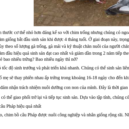
h thước cơ thể nhỏ hơn đáng kể so với chim trống nhưng chúng có ngo
im giống bắt đầu sinh sản khi được 4 tháng tuổi. Ở giai đoạn này, trọ
ùy theo số lượng gà trống, gà mái và kỹ thuật chăn nuôi của người chă
m đầu hiệu quả sinh sản đạt cao nhất và giảm dần trong 2 năm tiếp the
ẻ bao nhiêu trứng? Bao nhiêu ngày thì nở?
 tốc độ sinh trưởng và phát triển khá nhanh. Chúng có thể sinh sản liê
 mẹ sẽ thay phiên nhau ấp trứng trong khoảng 16-18 ngày cho đến khi
đảm nhận trách nhiệm nuôi dưỡng con non của mình. Đây là thời gian c
có thể giao phối trở lại và tiếp tục sinh sản. Dựa vào tập tính, chúng c
câu Pháp hiệu quả nhất
cao, chim bồ câu Pháp được nuôi công nghiệp và nhân giống rộng rãi. N