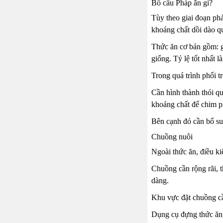
Bồ câu Pháp ăn gì?
Tùy theo giai đoạn ph
khoáng chất dồi dào q
Thức ăn cơ bản gồm: g
giống. Tỷ lệ tốt nhất 
Trong quá trình phối t
Cần hình thành thói qu
khoáng chất để chim ph
Bên cạnh đó cần bổ su
Chuồng nuôi
Ngoài thức ăn, điều ki
Chuồng cần rộng rãi, t
dàng.
Khu vực đặt chuồng cần
Dụng cụ đựng thức ăn