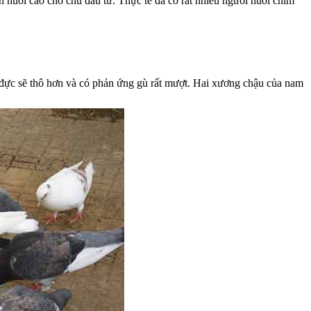
n nuôi cao cho chủ đầu tư. Thực tế đã có rất nhiều người nuôi chim
on đực sẽ thô hơn và có phản ứng gù rất mượt. Hai xương chậu của nam