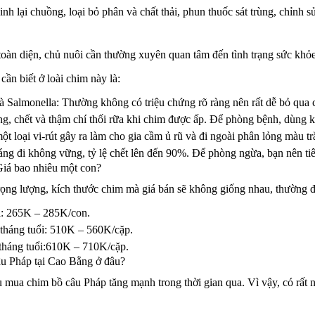
inh lại chuồng, loại bỏ phân và chất thải, phun thuốc sát trùng, chỉnh
 toàn diện, chủ nuôi cần thường xuyên quan tâm đến tình trạng sức kh
cần biết ở loài chim này là:
 Salmonella: Thường không có triệu chứng rõ ràng nên rất dễ bỏ qua c
ung, chết và thậm chí thối rữa khi chim được ấp. Để phòng bệnh, dùng
 loại vi-rút gây ra làm cho gia cầm ủ rũ và đi ngoài phân lỏng màu tr
dáng đi không vững, tỷ lệ chết lên đến 90%. Để phòng ngừa, bạn nên t
iá bao nhiêu một con?
rọng lượng, kích thước chim mà giá bán sẽ không giống nhau, thường đ
ổi: 265K – 285K/con.
 tháng tuổi: 510K – 560K/cặp.
 tháng tuổi:610K – 710K/cặp.
u Pháp tại Cao Bằng ở đâu?
 mua chim bồ câu Pháp tăng mạnh trong thời gian qua. Vì vậy, có rất 