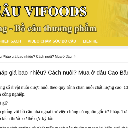
HIỆP SẠCH
VIDEO CHĂM SÓC BỒ CÂU
LIÊN HỆ
 Pháp giá bao nhiêu? Cách nuôi? Mua ở đâu
áp giá bao nhiêu? Cách nuôi? Mua ở đâu Cao Bằ
ng số ít vật nuôi được nuôi theo quy trình chăn nuôi chất lượng cao. 
 công nghiệp.
à gì?
giống với bồ câu nhà ngoại trừ việc chúng có nguồn gốc từ Pháp. Trải
ó kích thước cơ thể cực kỳ lớn.