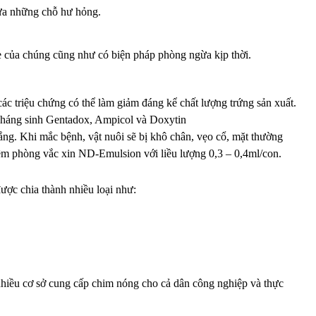
 sửa những chỗ hư hỏng.
ỏe của chúng cũng như có biện pháp phòng ngừa kịp thời.
ác triệu chứng có thể làm giảm đáng kể chất lượng trứng sản xuất.
 kháng sinh Gentadox, Ampicol và Doxytin
ắng. Khi mắc bệnh, vật nuôi sẽ bị khô chân, vẹo cổ, mặt thường
iêm phòng vắc xin ND-Emulsion với liều lượng 0,3 – 0,4ml/con.
ược chia thành nhiều loại như:
nhiều cơ sở cung cấp chim nóng cho cả dân công nghiệp và thực