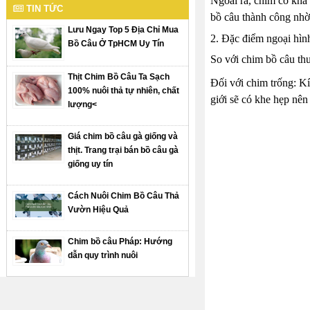
Ngoài ra, chim có khả 
TIN TỨC
bồ câu thành công nhờ
Lưu Ngay Top 5 Địa Chỉ Mua
2. Đặc điểm ngoại hìn
Bồ Câu Ở TpHCM Uy Tín
So với chim bồ câu thu
Thịt Chim Bồ Câu Ta Sạch
Đối với chim trống: Kí
100% nuôi thả tự nhiên, chất
giới sẽ có khe hẹp nê
lượng<
Giá chim bồ câu gà giống và
thịt. Trang trại bán bồ câu gà
giống uy tín
Cách Nuôi Chim Bồ Câu Thả
Vườn Hiệu Quả
Chim bồ câu Pháp: Hướng
dẫn quy trình nuôi