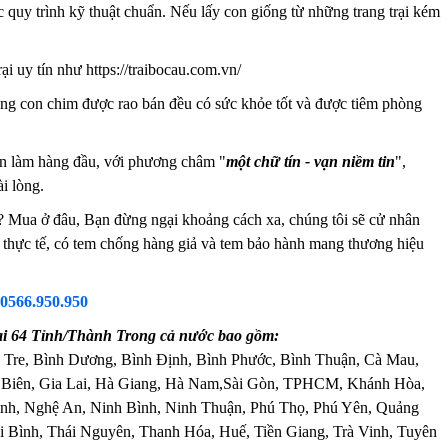
c quy trình kỹ thuật chuẩn. Nếu lấy con giống từ những trang trại kém
i uy tín như https://traibocau.com.vn/
g con chim được rao bán đều có sức khỏe tốt và được tiêm phòng
ín làm hàng đầu, với phương châm "
một chữ tín - vạn niềm tin
",
i lòng.
 Mua ở đâu, Bạn đừng ngại khoảng cách xa, chúng tôi sẽ cử nhân
nh thực tế, có tem chống hàng giả và tem bảo hành mang thương hiệu
0566.950.950
i 64 Tỉnh/Thành Trong cả nước bao gồm:
 Tre, Bình Dương, Bình Định, Bình Phước, Bình Thuận, Cà Mau,
 Biên, Gia Lai, Hà Giang, Hà Nam,Sài Gòn, TPHCM, Khánh Hòa,
nh, Nghệ An, Ninh Bình, Ninh Thuận, Phú Thọ, Phú Yên, Quảng
 Bình, Thái Nguyên, Thanh Hóa, Huế, Tiền Giang, Trà Vinh, Tuyên