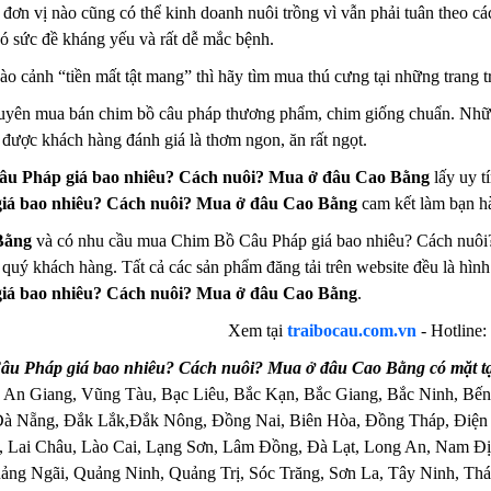
đơn vị nào cũng có thể kinh doanh nuôi trồng vì vẫn phải tuân theo cá
có sức đề kháng yếu và rất dễ mắc bệnh.
 cảnh “tiền mất tật mang” thì hãy tìm mua thú cưng tại những trang trạ
huyên mua bán chim bồ câu pháp thương phẩm, chim giống chuẩn. Nhữn
t được khách hàng đánh giá là thơm ngon, ăn rất ngọt.
u Pháp giá bao nhiêu? Cách nuôi? Mua ở đâu Cao Bằng
lấy uy t
iá bao nhiêu? Cách nuôi? Mua ở đâu Cao Bằng
cam kết làm bạn hà
Bằng
và có nhu cầu mua Chim Bồ Câu Pháp giá bao nhiêu? Cách nuôi?
ho quý khách hàng. Tất cả các sản phẩm đăng tải trên website đều là hì
iá bao nhiêu? Cách nuôi? Mua ở đâu Cao Bằng
.
Xem tại
traibocau.com.vn
-
Hotline:
u Pháp giá bao nhiêu? Cách nuôi? Mua ở đâu Cao Bằng có mặt tạ
 An Giang, Vũng Tàu, Bạc Liêu, Bắc Kạn, Bắc Giang, Bắc Ninh, Bến
Đà Nẵng, Đắk Lắk,Đắk Nông, Đồng Nai, Biên Hòa, Đồng Tháp, Điện
 Lai Châu, Lào Cai, Lạng Sơn, Lâm Đồng, Đà Lạt, Long An, Nam Đị
ng Ngãi, Quảng Ninh, Quảng Trị, Sóc Trăng, Sơn La, Tây Ninh, Thái